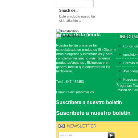
Snack de...
Este producto nuevo ha
sido añadido a...
Acerca de la tienda
INFORM
Nuestra tienda online se ha
Condicio
especializado en productos Sin Gluten y
otros alergenos y intolerancias y para
condicion
complementar mucho mas tenemos
productosVeganos , Biologicos y en
Formas d
general todo lo que encuentra en los
herbolarios.
Aviso leg
Nuestras 
Telef : 647-434353
Preguntas Fr
Politica de Co
Email: celdiet@hotmail.es
Suscríbete a nuestro boletín
Suscríbete a nuestro boletín
NEWSLETTER