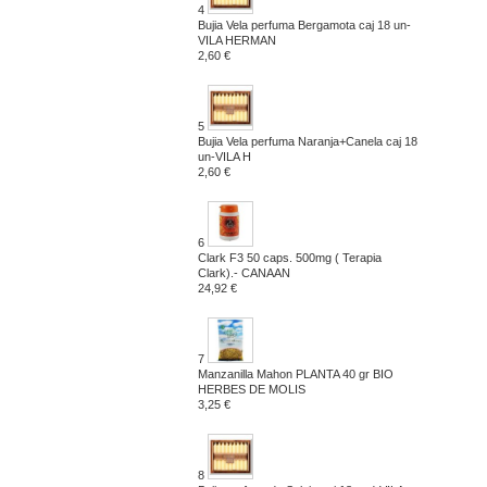
4
Bujia Vela perfuma Bergamota caj 18 un-
VILA HERMAN
2,60 €
5
Bujia Vela perfuma Naranja+Canela caj 18
un-VILA H
2,60 €
6
Clark F3 50 caps. 500mg ( Terapia
Clark).- CANAAN
24,92 €
7
Manzanilla Mahon PLANTA 40 gr BIO
HERBES DE MOLIS
3,25 €
8