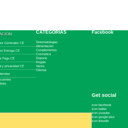
CATEGORIAS
Facebook
ACIÓN
Sintomatologias
nes Generales CE
Alimentacion
Complementos
es Entrega CE
Cosmetica
Deporte
e Pago CE
Regalo
al y privacidad CE
Varios
Ofertas
tiendas
ecuentes
okies
Get social
icon-facebook
icon-twitter
icon-youtube
icon-google-plus
icon-linkedin