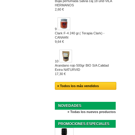
Bujia perfumada Salvia caj 18 und-VILA
HERMANOS
2,60 €
9
Clark F-4 240 gr.( Terapia Clark) -
CANAAN
9,64 €
10
Arandano rojo 500gr BIO S/A Calidad
Extra NATURVID
17,30 €
» Todos los más vendidos
NOVEDADES
» Todas los nuevos productos
PROMOCIONES ESPECIALES