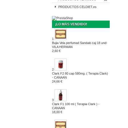
PRODUCTOS CELDIET.es
¡LO MÁS VENDIDO!
1
Bujia Vela perfumad Sandalo caj 18 und-
VILA HERMAN
2,60 €
2
Clark F2 80 cap 580mg. ( Terapia Clark)
- CANAAN
24,66 €
3
Clark F1 100 ml ( Terapia Clark ) -
CANAAN
18,00 €