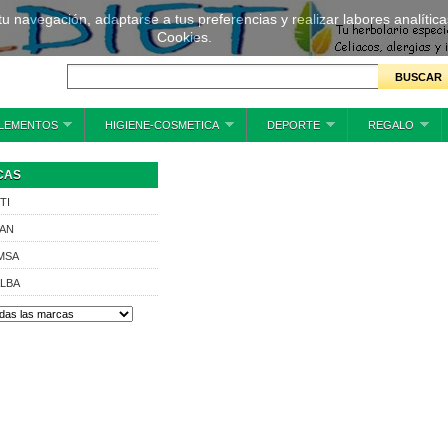
 tu navegación, adaptarse a tus preferencias y realizar labores analíti
Cookies.
LEMENTOS
HIGIENE-COSMETICA
DEPORTE
REGALO
CAS
TI
AN
MSA
ALBA