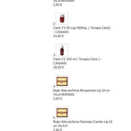
VILA HERMAN
2,60 €
2
Clark F2 80 cap 580mg. ( Terapia Clark)
- CANAAN
24,66 €
3
Clark F1 100 ml ( Terapia Clark ) -
CANAAN
18,00 €
4
Bujia Vela perfuma Bergamota caj 18 un-
VILA HERMAN
2,60 €
5
Bujia Vela perfuma Naranja+Canela caj 18
un-VILA H
2,60 €