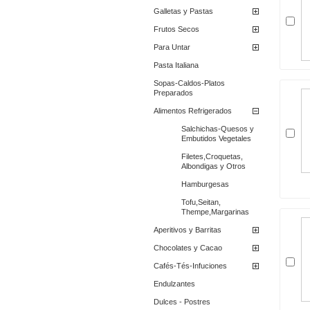
Galletas y Pastas
Frutos Secos
Para Untar
Pasta Italiana
Sopas-Caldos-Platos
Preparados
Alimentos Refrigerados
Salchichas-Quesos y
Embutidos Vegetales
Filetes,Croquetas,
Albondigas y Otros
Hamburgesas
Tofu,Seitan,
Thempe,Margarinas
Aperitivos y Barritas
Chocolates y Cacao
Cafés-Tés-Infuciones
Endulzantes
Dulces - Postres