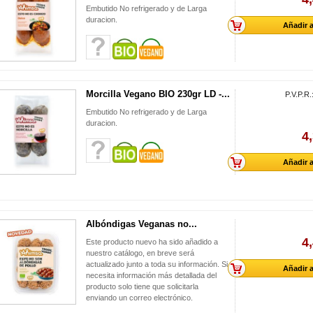
Embutido No refrigerado y de Larga
duracion.
Añadir a
Morcilla Vegano BIO 230gr LD -...
P.V.P.R.
Embutido No refrigerado y de Larga
duracion.
4
Añadir a
Albóndigas Veganas no...
4
Este producto nuevo ha sido añadido a
nuestro catálogo, en breve será
actualizado junto a toda su información. Si
Añadir a
necesita información más detallada del
producto solo tiene que solicitarla
enviando un correo electrónico.