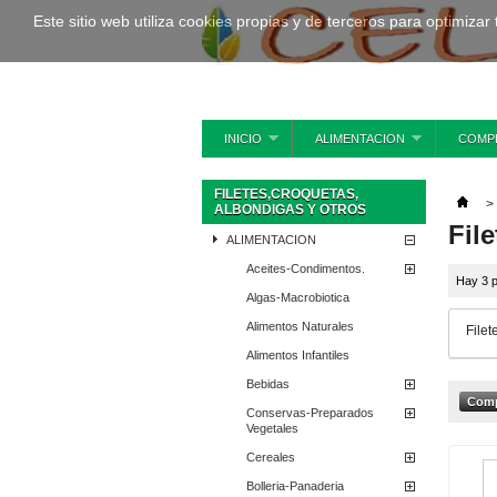
Este sitio web utiliza cookies propias y de terceros para optimizar
INICIO
ALIMENTACION
COMP
FILETES,CROQUETAS,
>
ALBONDIGAS Y OTROS
Fil
ALIMENTACION
Aceites-Condimentos.
Hay 3 p
Algas-Macrobiotica
Alimentos Naturales
Filet
Alimentos Infantiles
Bebidas
Conservas-Preparados
Vegetales
Cereales
Bolleria-Panaderia