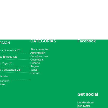
CATEGORIAS
Facebook
ACIÓN
Sintomatologias
nes Generales CE
Alimentacion
Complementos
es Entrega CE
Cosmetica
Deporte
e Pago CE
Regalo
al y privacidad CE
Varios
Ofertas
tiendas
ecuentes
okies
Get social
icon-facebook
icon-twitter