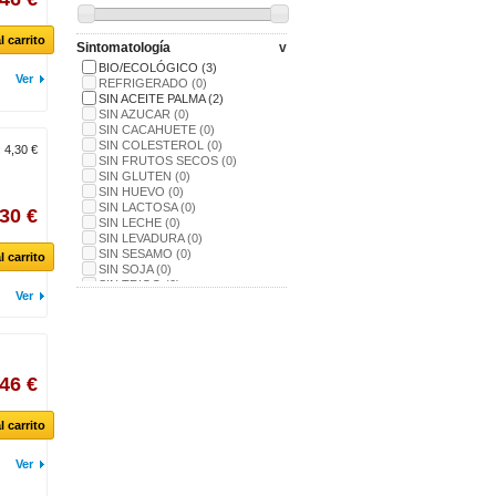
l carrito
Sintomatología
v
BIO/ECOLÓGICO
(3)
Ver
REFRIGERADO
(0)
SIN ACEITE PALMA
(2)
SIN AZUCAR
(0)
SIN CACAHUETE
(0)
SIN COLESTEROL
(0)
:
4,30 €
SIN FRUTOS SECOS
(0)
SIN GLUTEN
(0)
SIN HUEVO
(0)
SIN LACTOSA
(0)
,30 €
SIN LECHE
(0)
SIN LEVADURA
(0)
SIN SESAMO
(0)
l carrito
SIN SOJA
(0)
SIN TRIGO
(0)
Ver
VEGANO
(3)
,46 €
l carrito
Ver