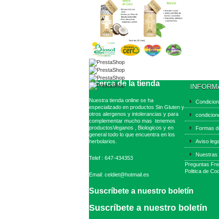
Acerca de la tienda
INFORM
Nuestra tienda online se ha
Condicio
especializado en productos Sin Gluten y
otros alergenos y intolerancias y para
condicion
complementar mucho mas tenemos
productosVeganos , Biologicos y en
Formas d
general todo lo que encuentra en los
herbolarios.
Aviso leg
Nuestras 
Telef : 647-434353
Preguntas Fr
Politica de Co
Email: celdiet@hotmail.es
Suscríbete a nuestro boletín
Suscríbete a nuestro boletín