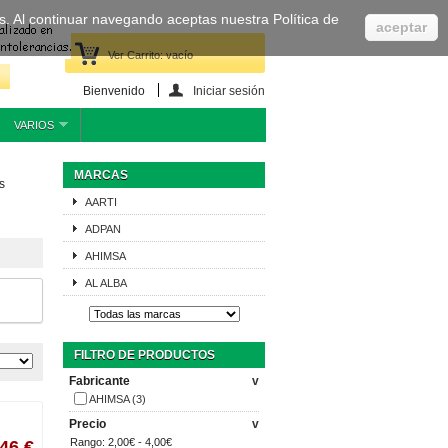
cas. Al continuar navegando aceptas nuestra Política de
aceptar
Ver Carrito:
vacío
Bienvenido
Iniciar sesión
VARIOS
MARCAS
s
AARTI
ADPAN
AHIMSA
AL ALBA
FILTRO DE PRODUCTOS
Fabricante
v
AHIMSA
(3)
Precio
v
Rango:
2,00€ - 4,00€
,46 €