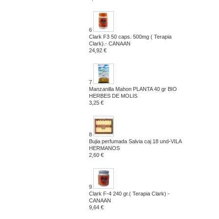
6
Clark F3 50 caps. 500mg ( Terapia
Clark).- CANAAN
24,92 €
7
Manzanilla Mahon PLANTA 40 gr BIO
HERBES DE MOLIS
3,25 €
8
Bujia perfumada Salvia caj 18 und-VILA
HERMANOS
2,60 €
9
Clark F-4 240 gr.( Terapia Clark) -
CANAAN
9,64 €