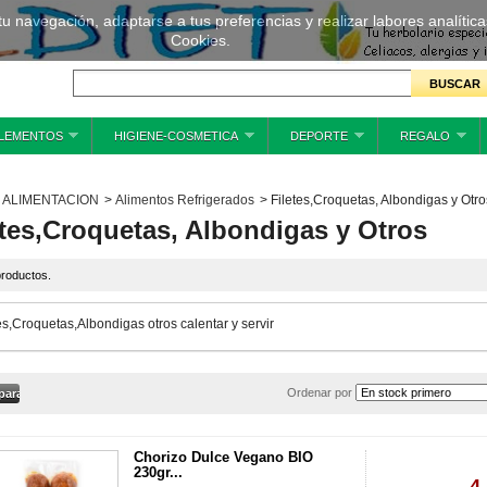
 tu navegación, adaptarse a tus preferencias y realizar labores analíti
Cookies.
LEMENTOS
HIGIENE-COSMETICA
DEPORTE
REGALO
ALIMENTACION
>
Alimentos Refrigerados
>
Filetes,Croquetas, Albondigas y Otro
etes,Croquetas, Albondigas y Otros
roductos.
es,Croquetas,Albondigas otros calentar y servir
Ordenar por
Chorizo Dulce Vegano BIO
230gr...
4