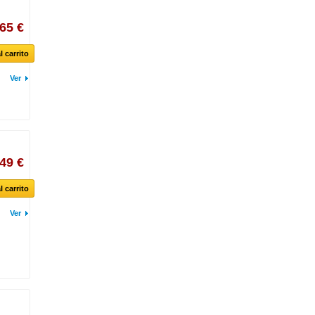
,65 €
l carrito
Ver
,49 €
l carrito
Ver