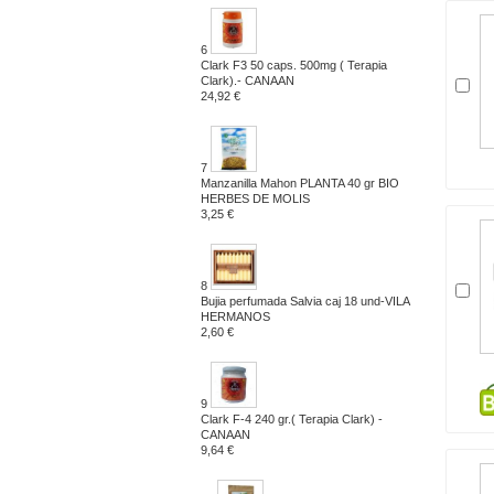
6
Clark F3 50 caps. 500mg ( Terapia
Clark).- CANAAN
24,92 €
7
Manzanilla Mahon PLANTA 40 gr BIO
HERBES DE MOLIS
3,25 €
8
Bujia perfumada Salvia caj 18 und-VILA
HERMANOS
2,60 €
9
Clark F-4 240 gr.( Terapia Clark) -
CANAAN
9,64 €