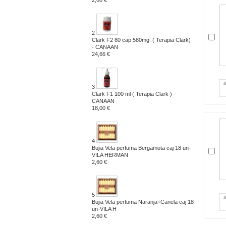
2,60 €
2
Clark F2 80 cap 580mg. ( Terapia Clark)
- CANAAN
24,66 €
3
Clark F1 100 ml ( Terapia Clark ) -
CANAAN
18,00 €
4
Bujia Vela perfuma Bergamota caj 18 un-
VILA HERMAN
2,60 €
5
Bujia Vela perfuma Naranja+Canela caj 18
un-VILA H
2,60 €