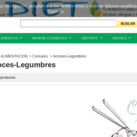
 tu navegación, adaptarse a tus preferencias y realizar labores analíti
Cookies.
LEMENTOS
HIGIENE-COSMETICA
DEPORTE
REGALO
ALIMENTACION
>
Cereales
>
Arroces-Legumbres
oces-Legumbres
 productos.