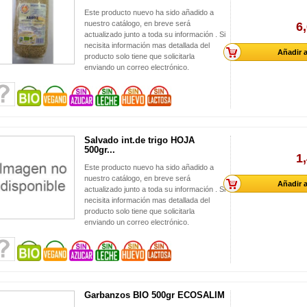
Este producto nuevo ha sido añadido a
nuestro catálogo, en breve será
6
actualizado junto a toda su información . Si
necisita información mas detallada del
Añadir a
producto solo tiene que solicitarla
enviando un correo electrónico.
Salvado int.de trigo HOJA
500gr...
1
Este producto nuevo ha sido añadido a
nuestro catálogo, en breve será
Añadir a
actualizado junto a toda su información . Si
necisita información mas detallada del
producto solo tiene que solicitarla
enviando un correo electrónico.
Garbanzos BIO 500gr ECOSALIM