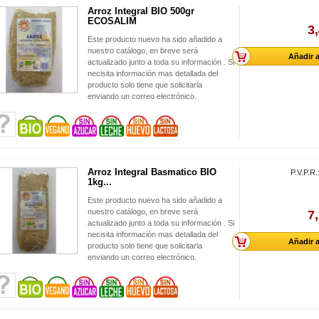
Arroz Integral BIO 500gr
ECOSALIM
3
Este producto nuevo ha sido añadido a
nuestro catálogo, en breve será
Añadir a
actualizado junto a toda su información . Si
necisita información mas detallada del
producto solo tiene que solicitarla
enviando un correo electrónico.
Arroz Integral Basmatico BIO
P.V.P.R.
1kg...
Este producto nuevo ha sido añadido a
nuestro catálogo, en breve será
7
actualizado junto a toda su información . Si
necisita información mas detallada del
Añadir a
producto solo tiene que solicitarla
enviando un correo electrónico.