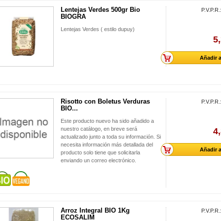
Lentejas Verdes 500gr Bio
P.V.P.R.
BIOGRA
Lentejas Verdes ( estilo dupuy)
5
Añadir a
Risotto con Boletus Verduras
P.V.P.R.
BIO...
Este producto nuevo ha sido añadido a
nuestro catálogo, en breve será
4
actualizado junto a toda su información. Si
necesita información más detallada del
Añadir a
producto solo tiene que solicitarla
enviando un correo electrónico.
Arroz Integral BIO 1Kg
P.V.P.R.
ECOSALIM