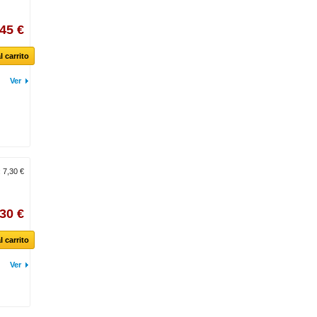
,45 €
l carrito
Ver
:
7,30 €
,30 €
l carrito
Ver