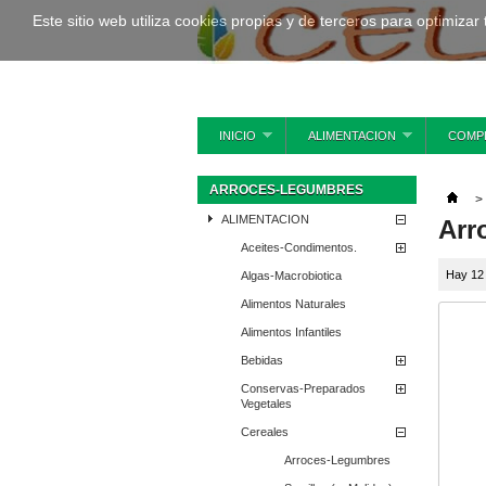
Este sitio web utiliza cookies propias y de terceros para optimizar
INICIO
ALIMENTACION
COMP
ARROCES-LEGUMBRES
>
ALIMENTACION
Arr
Aceites-Condimentos.
Hay 12
Algas-Macrobiotica
Alimentos Naturales
Alimentos Infantiles
Bebidas
Conservas-Preparados
Vegetales
Cereales
Arroces-Legumbres