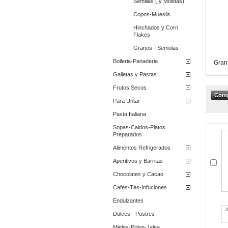
Semillas ( y Molidas)
Copos-Mueslis
Hinchados y Corn
Flakes
Granos - Semolas
Bolleria-Panaderia
Gran
Galletas y Pastas
Frutos Secos
Para Untar
Pasta Italiana
Sopas-Caldos-Platos
Preparados
Alimentos Refrigerados
Aperitivos y Barritas
Chocolates y Cacao
Cafés-Tés-Infuciones
Endulzantes
Dulces - Postres
Mieles-Polen-Jalea