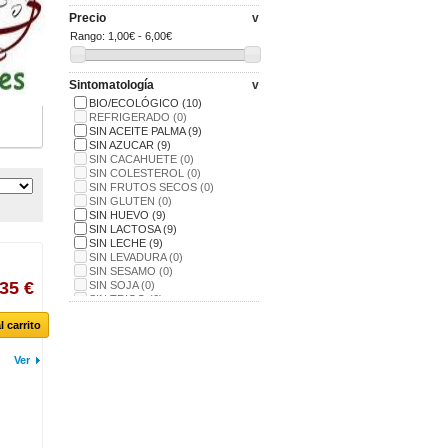
Precio
v
Rango:
1,00€ - 6,00€
Sintomatología
v
BIO/ECOLÓGICO
(10)
REFRIGERADO
(0)
SIN ACEITE PALMA
(9)
SIN AZUCAR
(9)
SIN CACAHUETE
(0)
SIN COLESTEROL
(0)
SIN FRUTOS SECOS
(0)
SIN GLUTEN
(0)
SIN HUEVO
(9)
SIN LACTOSA
(9)
SIN LECHE
(9)
SIN LEVADURA
(0)
SIN SESAMO
(0)
,35 €
SIN SOJA
(0)
SIN TRIGO
(0)
VEGANO
(10)
l carrito
Ver