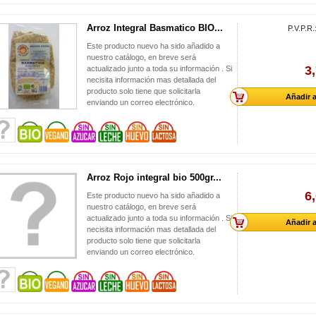
Arroz Integral Basmatico BIO...
P.V.P.R.
Este producto nuevo ha sido añadido a
nuestro catálogo, en breve será
3
actualizado junto a toda su información . Si
necisita información mas detallada del
producto solo tiene que solicitarla
Añadir a
enviando un correo electrónico.
Arroz Rojo integral bio 500gr...
6
Este producto nuevo ha sido añadido a
nuestro catálogo, en breve será
actualizado junto a toda su información . Si
Añadir a
necisita información mas detallada del
producto solo tiene que solicitarla
enviando un correo electrónico.