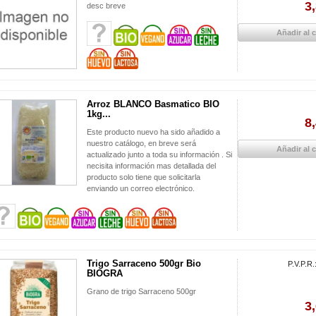
3
desc breve
Añadir al c
Arroz BLANCO Basmatico BIO
1kg...
8
Este producto nuevo ha sido añadido a
nuestro catálogo, en breve será
Añadir al c
actualizado junto a toda su información . Si
necisita información mas detallada del
producto solo tiene que solicitarla
enviando un correo electrónico.
Trigo Sarraceno 500gr Bio
P.V.P.R.
BIOGRA
Grano de trigo Sarraceno 500gr
3