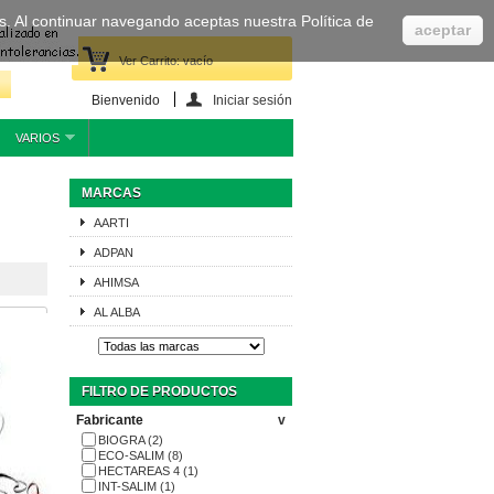
cas. Al continuar navegando aceptas nuestra Política de
aceptar
Ver Carrito:
vacío
Bienvenido
Iniciar sesión
VARIOS
MARCAS
AARTI
ADPAN
AHIMSA
AL ALBA
FILTRO DE PRODUCTOS
Fabricante
v
BIOGRA
(2)
ECO-SALIM
(8)
HECTAREAS 4
(1)
INT-SALIM
(1)