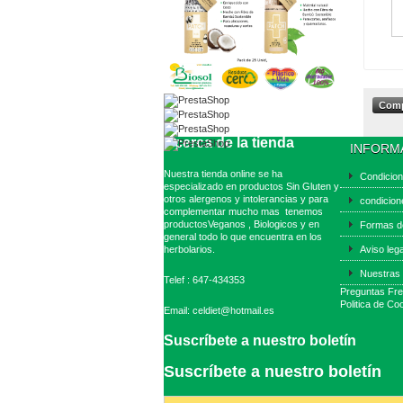
Acerca de la tienda
INFORM
Nuestra tienda online se ha
Condicio
especializado en productos Sin Gluten y
otros alergenos y intolerancias y para
condicion
complementar mucho mas tenemos
productosVeganos , Biologicos y en
Formas d
general todo lo que encuentra en los
herbolarios.
Aviso leg
Nuestras 
Telef : 647-434353
Preguntas Fr
Politica de Co
Email: celdiet@hotmail.es
Suscríbete a nuestro boletín
Suscríbete a nuestro boletín