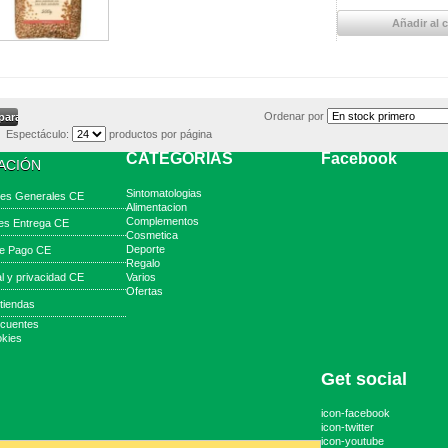
Añadir al c
Ordenar por
Espectáculo:
productos por página
CATEGORIAS
Facebook
ACIÓN
Sintomatologias
nes Generales CE
Alimentacion
Complementos
es Entrega CE
Cosmetica
Deporte
e Pago CE
Regalo
al y privacidad CE
Varios
Ofertas
tiendas
ecuentes
okies
Get social
icon-facebook
icon-twitter
icon-youtube