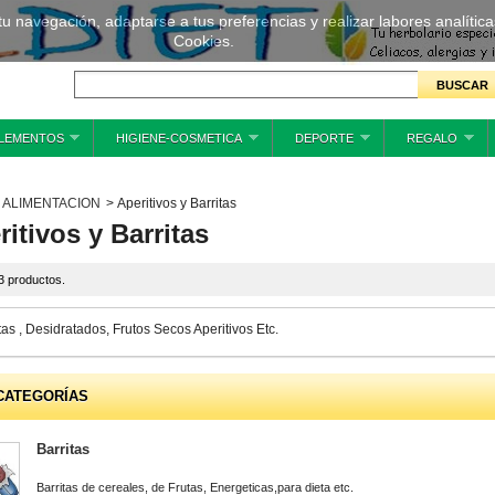
 tu navegación, adaptarse a tus preferencias y realizar labores analíti
Cookies.
LEMENTOS
HIGIENE-COSMETICA
DEPORTE
REGALO
ALIMENTACION
>
Aperitivos y Barritas
ritivos y Barritas
3 productos.
tas , Desidratados, Frutos Secos Aperitivos Etc.
CATEGORÍAS
Barritas
Barritas de cereales, de Frutas, Energeticas,para dieta etc.