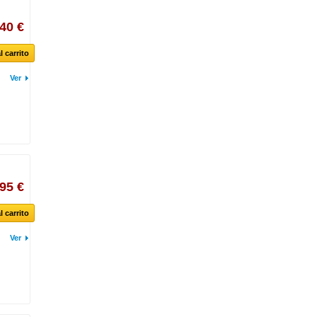
,40 €
l carrito
Ver
95 €
l carrito
Ver