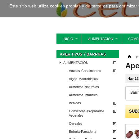
Este sitio web utiliza cookies propias y de terceros para optimizar
INICIO
ALIMENTACION
COMP
APERITIVOS Y BARRITAS
>
ALIMENTACION
Ape
Aceites-Condimentos.
Hay 12
Algas-Macrobiotica
Alimentos Naturales
Barri
Alimentos Infantiles
Bebidas
SUB
Conservas-Preparados
Vegetales
Cereales
Bolleria-Panaderia