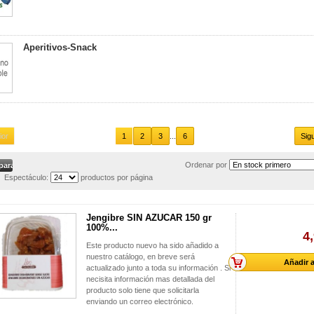
Aperitivos-Snack
ior
1
2
3
...
6
Sig
Ordenar por
Espectáculo:
productos por página
Jengibre SIN AZUCAR 150 gr
100%...
4
Este producto nuevo ha sido añadido a
nuestro catálogo, en breve será
Añadir a
actualizado junto a toda su información . Si
necisita información mas detallada del
producto solo tiene que solicitarla
enviando un correo electrónico.