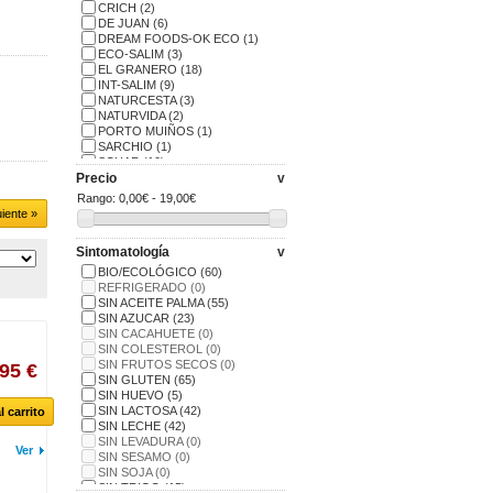
CRICH
(2)
DE JUAN
(6)
DREAM FOODS-OK ECO
(1)
ECO-SALIM
(3)
EL GRANERO
(18)
INT-SALIM
(9)
NATURCESTA
(3)
NATURVIDA
(2)
PORTO MUIÑOS
(1)
SARCHIO
(1)
SCHAR
(10)
Precio
SMILEAT
(2)
v
SPORT FUEL
(3)
Rango:
0,00€ - 19,00€
TREE NATURAL BARS
(7)
uiente »
Sintomatología
v
BIO/ECOLÓGICO
(60)
REFRIGERADO
(0)
SIN ACEITE PALMA
(55)
SIN AZUCAR
(23)
SIN CACAHUETE
(0)
SIN COLESTEROL
(0)
SIN FRUTOS SECOS
(0)
,95 €
SIN GLUTEN
(65)
SIN HUEVO
(5)
SIN LACTOSA
(42)
l carrito
SIN LECHE
(42)
SIN LEVADURA
(0)
Ver
SIN SESAMO
(0)
SIN SOJA
(0)
SIN TRIGO
(15)