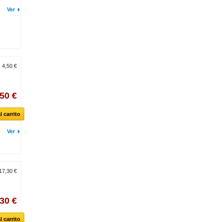
Ver
:
4,50 €
,50 €
l carrito
Ver
17,30 €
30 €
l carrito