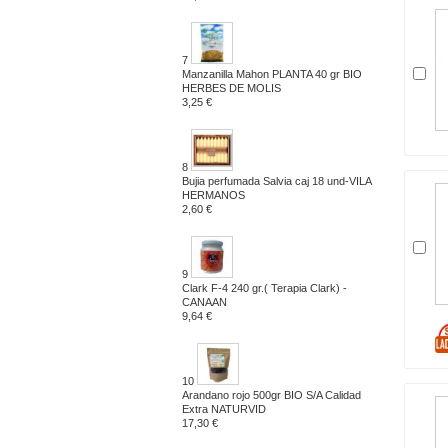
7
Manzanilla Mahon PLANTA 40 gr BIO
HERBES DE MOLIS
3,25 €
8
Bujia perfumada Salvia caj 18 und-VILA
HERMANOS
2,60 €
9
Clark F-4 240 gr.( Terapia Clark) -
CANAAN
9,64 €
10
Arandano rojo 500gr BIO S/A Calidad
Extra NATURVID
17,30 €