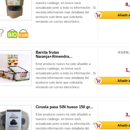
nuestro catálogo, en breve será
8
actualizado junto a toda su información . Si
necisita información mas detallada del
Añadir a
producto solo tiene que solicitarla
enviando un correo electrónico.
Barrita frutas
P.V.P.R.
Naranja+Almendra...
Este producto nuevo ha sido añadido a
nuestro catálogo, en breve será
1
actualizado junto a toda su información . Si
necisita información mas detallada del
Añadir a
producto solo tiene que solicitarla
enviando un correo electrónico.
Ciruela pasa SIN hueso 150 gr...
3
Este producto nuevo ha sido añadido a
nuestro catálogo, en breve será
actualizado junto a toda su información . Si
Añadir a
necisita información mas detallada del