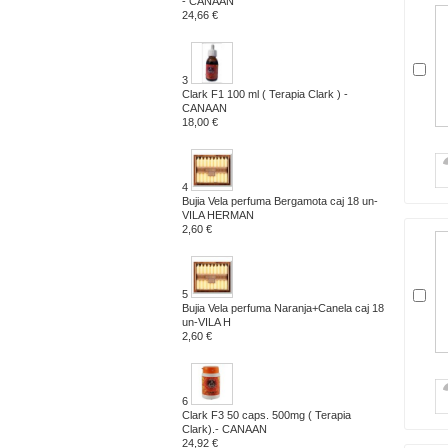
- CANAAN
24,66 €
3
Clark F1 100 ml ( Terapia Clark ) -
CANAAN
18,00 €
4
Bujia Vela perfuma Bergamota caj 18 un-
VILA HERMAN
2,60 €
5
Bujia Vela perfuma Naranja+Canela caj 18
un-VILA H
2,60 €
6
Clark F3 50 caps. 500mg ( Terapia
Clark).- CANAAN
24,92 €