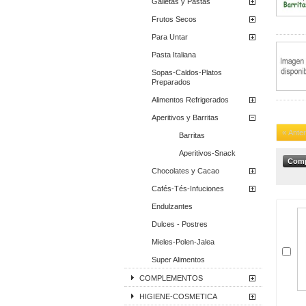
Galletas y Pastas
Frutos Secos
Para Untar
Pasta Italiana
Sopas-Caldos-Platos
Preparados
Alimentos Refrigerados
Aperitivos y Barritas
« Anter
Barritas
Aperitivos-Snack
Chocolates y Cacao
Cafés-Tés-Infuciones
Endulzantes
Dulces - Postres
Mieles-Polen-Jalea
Super Alimentos
COMPLEMENTOS
HIGIENE-COSMETICA