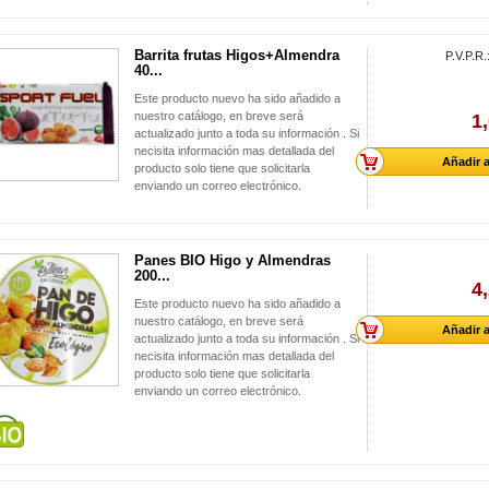
Barrita frutas Higos+Almendra
P.V.P.R.
40...
Este producto nuevo ha sido añadido a
nuestro catálogo, en breve será
1
actualizado junto a toda su información . Si
necisita información mas detallada del
Añadir a
producto solo tiene que solicitarla
enviando un correo electrónico.
Panes BIO Higo y Almendras
200...
4
Este producto nuevo ha sido añadido a
nuestro catálogo, en breve será
Añadir a
actualizado junto a toda su información . Si
necisita información mas detallada del
producto solo tiene que solicitarla
enviando un correo electrónico.