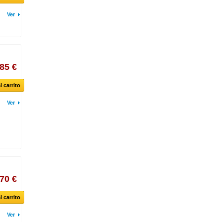
Ver
,85 €
l carrito
Ver
,70 €
l carrito
Ver