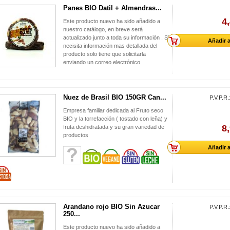
Panes BIO Datil + Almendras...
4
Este producto nuevo ha sido añadido a
nuestro catálogo, en breve será
actualizado junto a toda su información . Si
Añadir a
necisita información mas detallada del
producto solo tiene que solicitarla
enviando un correo electrónico.
Nuez de Brasil BIO 150GR Can...
P.V.P.R.
Empresa familiar dedicada al Fruto seco
BIO y la torrefacción ( tostado con leña) y
8
fruta deshidratada y su gran variedad de
productos
Añadir a
Arandano rojo BIO Sin Azucar
P.V.P.R.
250...
Este producto nuevo ha sido añadido a