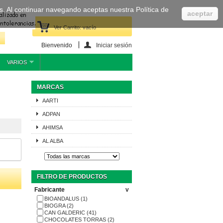
cas. Al continuar navegando aceptas nuestra Política de
aceptar
Ver Carrito:
vacío
Bienvenido
Iniciar sesión
VARIOS
MARCAS
AARTI
ADPAN
AHIMSA
AL ALBA
FILTRO DE PRODUCTOS
Fabricante
v
BIOANDALUS
(1)
BIOGRA
(2)
CAN GALDERIC
(41)
CHOCOLATES TORRAS
(2)