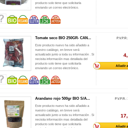
producto solo tiene que solicitarla
enviando un correo electrónico.
Tomate seco BIO 250GR- CAN...
P.V.P.R.
Este producto nuevo ha sido añadido a
nuestro catálogo, en breve será
4
actualizado junto a toda su información . Si
necisita información mas detallada del
producto solo tiene que solicitarla
Añadir a
enviando un correo electrónico.
Arandano rojo 500gr BIO S/A...
P.V.P.R.:
Este producto nuevo ha sido añadido a
nuestro catálogo, en breve será
17,
actualizado junto a toda su información . Si
necisita información mas detallada del
producto solo tiene que solicitarla
Añadir a