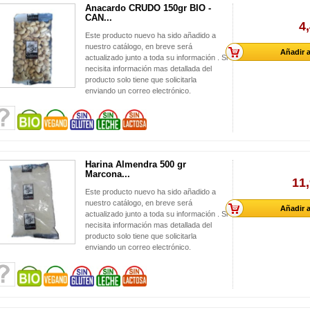
Anacardo CRUDO 150gr BIO -
CAN...
4
Este producto nuevo ha sido añadido a
nuestro catálogo, en breve será
Añadir a
actualizado junto a toda su información . Si
necisita información mas detallada del
producto solo tiene que solicitarla
enviando un correo electrónico.
Harina Almendra 500 gr
Marcona...
11,
Este producto nuevo ha sido añadido a
nuestro catálogo, en breve será
Añadir a
actualizado junto a toda su información . Si
necisita información mas detallada del
producto solo tiene que solicitarla
enviando un correo electrónico.