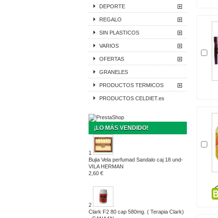
DEPORTE
REGALO
SIN PLASTICOS
VARIOS
OFERTAS
GRANELES
PRODUCTOS TERMICOS
PRODUCTOS CELDIET.es
¡LO MÁS VENDIDO!
1
Bujia Vela perfumad Sandalo caj 18 und-
VILA HERMAN
2,60 €
2
Clark F2 80 cap 580mg. ( Terapia Clark)