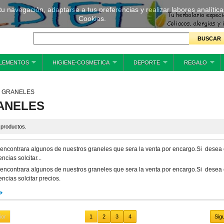
 tu navegación, adaptarse a tus preferencias y realizar labores analíti
Cookies.
LEMENTOS
HIGIENE-COSMETICA
DEPORTE
REGALO
GRANELES
ANELES
 productos.
 encontrara algunos de nuestros graneles que sera la venta por encargo.Si desea 
encias solcitar...
 encontrara algunos de nuestros graneles que sera la venta por encargo.Si desea 
encias solcitar precios.
ior
1
2
3
4
Sig