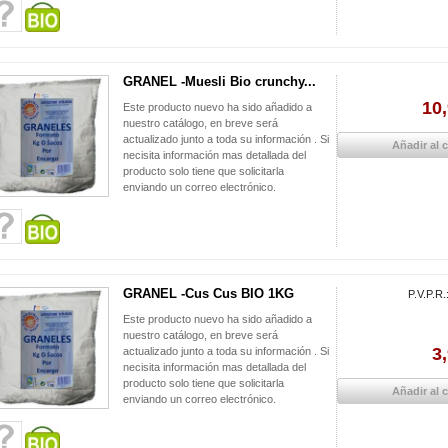
GRANEL -Muesli Bio crunchy...
10,
Este producto nuevo ha sido añadido a
nuestro catálogo, en breve será
actualizado junto a toda su información . Si
Añadir al c
necisita información mas detallada del
producto solo tiene que solicitarla
enviando un correo electrónico.
GRANEL -Cus Cus BIO 1KG
P.V.P.R.
Este producto nuevo ha sido añadido a
nuestro catálogo, en breve será
3
actualizado junto a toda su información . Si
necisita información mas detallada del
producto solo tiene que solicitarla
Añadir al c
enviando un correo electrónico.