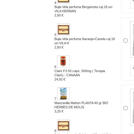
4
Bujia Vela perfuma Bergamota caj 18 un-
VILA HERMAN
2,60 €
5
Bujia Vela perfuma Naranja+Canela caj 18
un-VILA H
2,60 €
6
Clark F3 50 caps. 500mg ( Terapia
Clark).- CANAAN
24,92 €
7
Manzanilla Mahon PLANTA 40 gr BIO
HERBES DE MOLIS
3,25 €
8