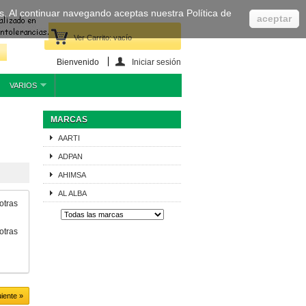
cas. Al continuar navegando aceptas nuestra Política de
aceptar
Ver Carrito:
vacío
Bienvenido
Iniciar sesión
VARIOS
MARCAS
AARTI
ADPAN
AHIMSA
AL ALBA
otras
otras
uiente »