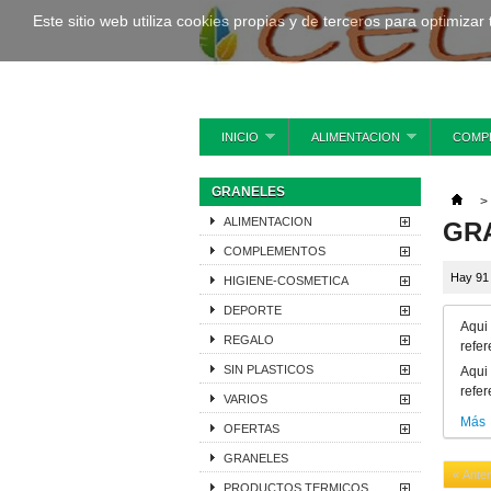
Este sitio web utiliza cookies propias y de terceros para optimizar
INICIO
ALIMENTACION
COMP
GRANELES
>
ALIMENTACION
GR
COMPLEMENTOS
Hay 91
HIGIENE-COSMETICA
DEPORTE
Aqui
REGALO
refer
SIN PLASTICOS
Aqui
refer
VARIOS
Más
OFERTAS
GRANELES
« Anter
PRODUCTOS TERMICOS