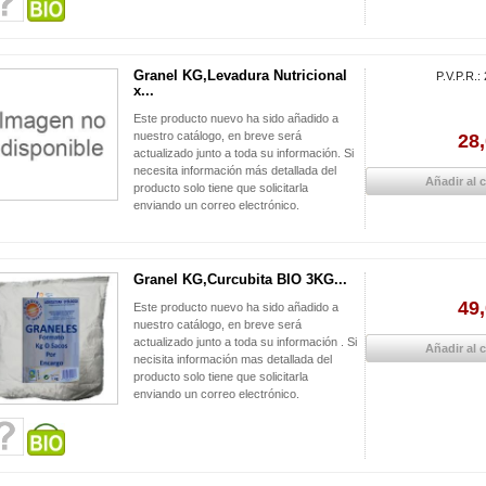
Granel KG,Levadura Nutricional
P.V.P.R.:
x...
Este producto nuevo ha sido añadido a
nuestro catálogo, en breve será
28,
actualizado junto a toda su información. Si
necesita información más detallada del
Añadir al c
producto solo tiene que solicitarla
enviando un correo electrónico.
Granel KG,Curcubita BIO 3KG...
49,
Este producto nuevo ha sido añadido a
nuestro catálogo, en breve será
actualizado junto a toda su información . Si
Añadir al c
necisita información mas detallada del
producto solo tiene que solicitarla
enviando un correo electrónico.