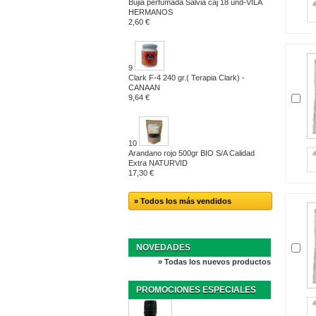
Bujia perfumada Salvia caj 18 und-VILA
HERMANOS
2,60 €
9
Clark F-4 240 gr.( Terapia Clark) -
CANAAN
9,64 €
10
Arandano rojo 500gr BIO S/A Calidad
Extra NATURVID
17,30 €
» Todos los más vendidos
NOVEDADES
» Todas los nuevos productos
PROMOCIONES ESPECIALES