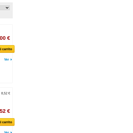
00 €
l carrito
Ver
:
8,52 €
,52 €
l carrito
Ver