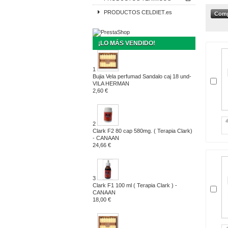
PRODUCTOS CELDIET.es
¡LO MÁS VENDIDO!
1
Bujia Vela perfumad Sandalo caj 18 und-
VILA HERMAN
2,60 €
2
Clark F2 80 cap 580mg. ( Terapia Clark)
- CANAAN
24,66 €
3
Clark F1 100 ml ( Terapia Clark ) -
CANAAN
18,00 €