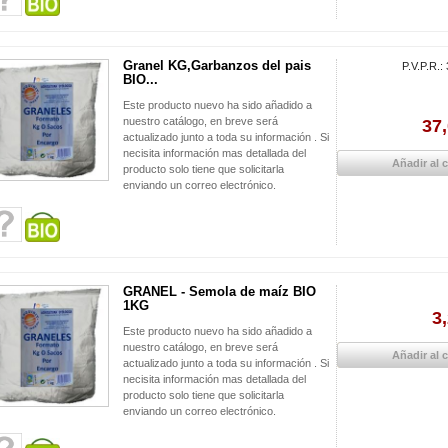
Granel KG,Garbanzos del pais
P.V.P.R.:
BIO...
Este producto nuevo ha sido añadido a
nuestro catálogo, en breve será
37,
actualizado junto a toda su información . Si
necisita información mas detallada del
Añadir al c
producto solo tiene que solicitarla
enviando un correo electrónico.
GRANEL - Semola de maíz BIO
1KG
3
Este producto nuevo ha sido añadido a
nuestro catálogo, en breve será
Añadir al c
actualizado junto a toda su información . Si
necisita información mas detallada del
producto solo tiene que solicitarla
enviando un correo electrónico.