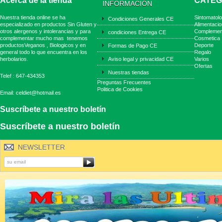
Acerca de la tienda
CATEG
INFORMACIÓN
Nuestra tienda online se ha
Sintomatolo
Condiciones Generales CE
especializado en productos Sin Gluten y
Alimentacio
otros alergenos y intolerancias y para
Complemen
condiciones Entrega CE
complementar mucho mas tenemos
Cosmetica
productosVeganos , Biologicos y en
Deporte
Formas de Pago CE
general todo lo que encuentra en los
Regalo
herbolarios.
Aviso legal y privacidad CE
Varios
Ofertas
Nuestras tiendas
Telef : 647-434353
Preguntas Frecuentes
Politica de Cookies
Email: celdiet@hotmail.es
Suscríbete a nuestro boletín
Suscríbete a nuestro boletín
NEWSLETTER