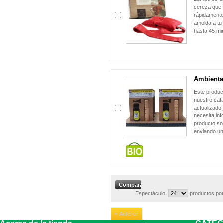
cereza que p
rápidamente
amolda a tu
hasta 45 mi
Ambienta
Este produc
nuestro cat
actualizado 
necesita in
producto sol
enviando un
Espectáculo:
productos por
« Anterior