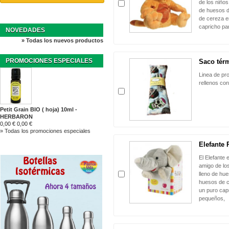
de los niños
de huesos d
de cereza en
capricho pa
NOVEDADES
» Todas los nuevos productos
PROMOCIONES ESPECIALES
Saco tér
Linea de pr
rellenos co
Petit Grain BIO ( hoja) 10ml -
HERBARON
0,00 €
0,00 €
» Todas los promociones especiales
Elefante 
El Elefante 
amigo de lo
lleno de hue
huesos de c
un puro cap
pequeños,