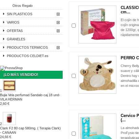
Otros Regalo
CLASSICO
cm...
SIN PLASTICOS
El cojín de 
VARIOS
cojín origin
de 1200gr, q
OFERTAS
rápidamente
GRANELES
PRODUCTOS TERMICOS
PRODUCTOS CELDIET.es
PERRO Co
Cherry Bel
suave y cál
¡LO MÁS VENDIDO!
Dentro hay u
almohadilla 
en el micro
1
Bujia Vela perfumad Sandalo caj 18 und-
VILA HERMAN
2,60 €
Cervico 
(...
2
La almohada
Clark F2 80 cap 580mg. ( Terapia Clark)
- CANAAN
ProFysio ti
24,66 €
terapéuticas