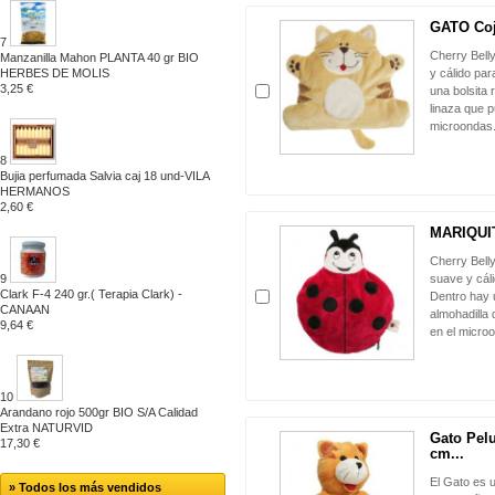
GATO Coj
7
Cherry Bell
Manzanilla Mahon PLANTA 40 gr BIO
HERBES DE MOLIS
y cálido pa
3,25 €
una bolsita 
linaza que p
microondas
8
Bujia perfumada Salvia caj 18 und-VILA
HERMANOS
2,60 €
MARIQUIT
Cherry Bell
9
suave y cál
Clark F-4 240 gr.( Terapia Clark) -
Dentro hay u
CANAAN
almohadilla 
9,64 €
en el micro
10
Arandano rojo 500gr BIO S/A Calidad
Extra NATURVID
Gato Pel
17,30 €
cm...
El Gato es 
» Todos los más vendidos