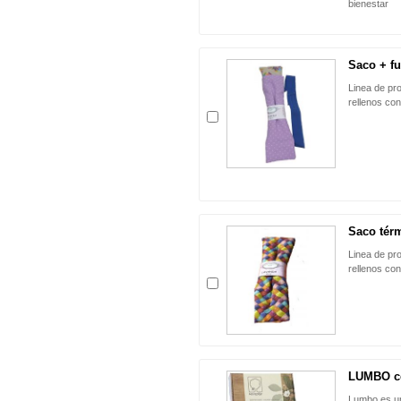
bienestar
Saco + fu
Linea de pr
rellenos co
Saco tér
Linea de pr
rellenos co
LUMBO co
Lumbo es un