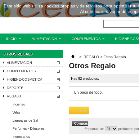
Este sitio web utiliza cookies propias y de terceros para optimizar tu
Al continuar navegando acepta
INICIO
ALIMENTACION
COMPLEMENTOS
HIGIENE-COS
OTROS REGALO
>
REGALO
>
Otros Regalo
ALIMENTACION
Otros Regalo
COMPLEMENTOS
Hay 52 productos.
HIGIENE-COSMETICA
DEPORTE
Un poco de todo.
REGALO
Incienso
« Anterior
Velas
Lamparas de Sal
Perfumes - Difusores
Espectáculo:
productos por
Incensarios