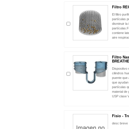
Filtro RE
El filtro pur
partículas p
disminuir la
partículas.F
contiene lat
aire respira
Filtro Na
BREATH
Dispositivo
cilindros h
puente que a
que ayudan 
partículas 
material de
USP clase V
Fisio - T
desc breve