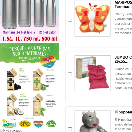
MARIPOSA
Termico..
Cherry Bell
y cálido pa
una bolsita 
linaza que p
microondas
JUMBO Co
26x55...
Jumbo es un
cereza que p
rápidamente
amolda a tu
hasta 45 mi
Hipopota
El Hipopóta
amigo de lo
lleno de hue