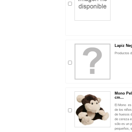
Lapiz Ne
Productos d
Mono Pel
cm...
El Mono es 
de los niños
de huesos d
de cereza en
sólo es un 
pequeños, s