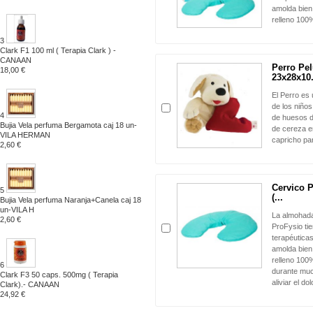
amolda bien 
relleno 100%
3
Clark F1 100 ml ( Terapia Clark ) -
CANAAN
Perro Pe
18,00 €
23x28x10.
El Perro es
de los niños
4
de huesos d
Bujia Vela perfuma Bergamota caj 18 un-
de cereza en
VILA HERMAN
capricho pa
2,60 €
Cervico 
5
(...
Bujia Vela perfuma Naranja+Canela caj 18
un-VILA H
La almohada
2,60 €
ProFysio ti
terapéuticas
amolda bien 
relleno 100%
6
durante muc
Clark F3 50 caps. 500mg ( Terapia
aliviar el dol
Clark).- CANAAN
24,92 €