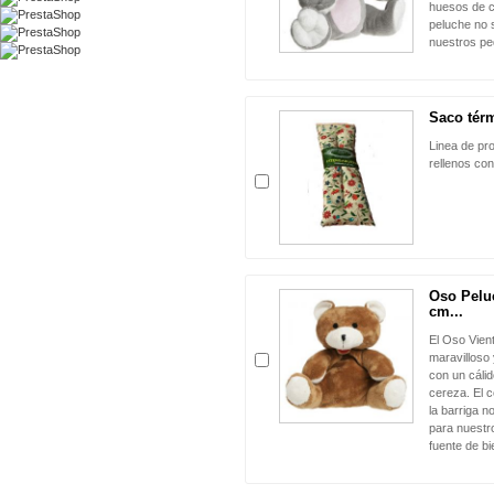
huesos de c
peluche no 
nuestros p
Saco térm
Linea de pr
rellenos co
Oso Pelu
cm...
El Oso Vien
maravilloso
con un cáli
cereza. El 
la barriga n
para nuestr
fuente de bi