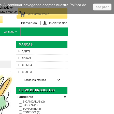
cas. Al continuar navegando aceptas nuestra Política de
aceptar
Ver Carrito:
vacío
Bienvenido
Iniciar sesión
VARIOS
MARCAS
AARTI
ADPAN
AHIMSA
AL ALBA
FILTRO DE PRODUCTOS
Fabricante
v
BIOANDALUS
(2)
BIOGRA
(1)
BONA MEL
(3)
CONTIGO
(1)