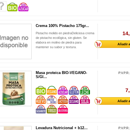
Crema 100% Pistacho 175gr...
14,
Pistacho molido en piedraDeliciosa crema
de pistacho ecológica, sin gluten. Se
elabora en molino de piedra para
Añadir a
mantener su sabor y textura.
Masa proteica BIO-VEGANO-
P.V.P.R.
S/Gl...
7
Añadir a
Levadura Nutricional + b12...
P.V.P.R.