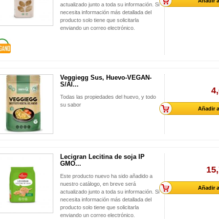
Añadir a
actualizado junto a toda su información. Si
necesita información más detallada del
producto solo tiene que solicitarla
enviando un correo electrónico.
Veggiegg Sus, Huevo-VEGAN-
S/Al...
4
Todas las propiedades del huevo, y todo
su sabor
Añadir a
Lecigran Lecitina de soja IP
GMO...
15,
Este producto nuevo ha sido añadido a
nuestro catálogo, en breve será
Añadir a
actualizado junto a toda su información. Si
necesita información más detallada del
producto solo tiene que solicitarla
enviando un correo electrónico.