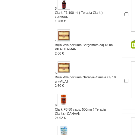
3
Clark F1 100 ml ( Terapia Clark ) -
CANAAN
18,00 €
4
Bujia Vela perfuma Bergamota caj 18 un-
VILA HERMAN
2,60 €
5
Bujia Vela perfuma Naranja+Canela caj 18
un-VILA H
2,60 €
6
Clark F3 50 caps. 500mg ( Terapia
Clark).- CANAAN
24,92 €