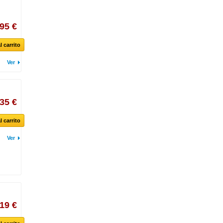
,95 €
l carrito
Ver
,35 €
l carrito
Ver
,19 €