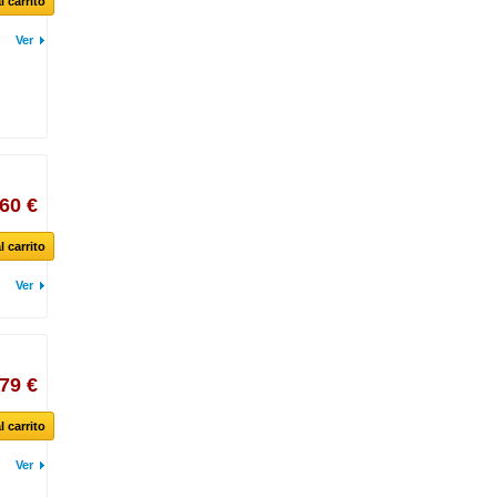
l carrito
Ver
,60 €
l carrito
Ver
79 €
l carrito
Ver