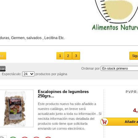
uras, Germen, salvados , Lecitina Etc.
ior
1
2
3
Sig
Ordenar por
Espectáculo:
productos por página
Escalopines de legumbres
P.V.P.R.
250grs...
Este producto nuevo ha sido añadido a
nuestro catálogo, en breve será
4
actualizado junto a toda su información . Si
necisita información mas detallada del
Añadir a
producto solo tiene que solicitarla
enviando un correo electrónico.