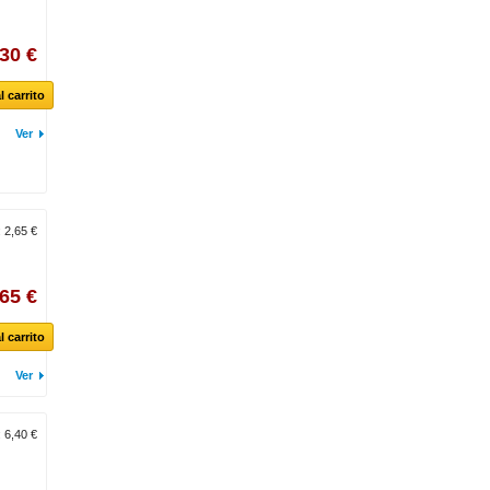
,30 €
l carrito
Ver
:
2,65 €
,65 €
l carrito
Ver
:
6,40 €