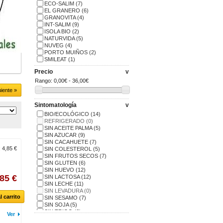
ECO-SALIM
(7)
EL GRANERO
(6)
GRANOVITA
(4)
INT-SALIM
(9)
ISOLA BIO
(2)
NATURVIDA
(5)
NUVEG
(4)
PORTO MUIÑOS
(2)
SMILEAT
(1)
Precio
v
Rango:
0,00€ - 36,00€
uiente »
Sintomatología
v
BIO/ECOLÓGICO
(14)
REFRIGERADO
(0)
SIN ACEITE PALMA
(5)
SIN AZUCAR
(9)
SIN CACAHUETE
(7)
:
4,85 €
SIN COLESTEROL
(5)
SIN FRUTOS SECOS
(7)
SIN GLUTEN
(6)
SIN HUEVO
(12)
,85 €
SIN LACTOSA
(12)
SIN LECHE
(11)
SIN LEVADURA
(0)
l carrito
SIN SESAMO
(7)
SIN SOJA
(5)
SIN TRIGO
(6)
Ver
VEGANO
(24)