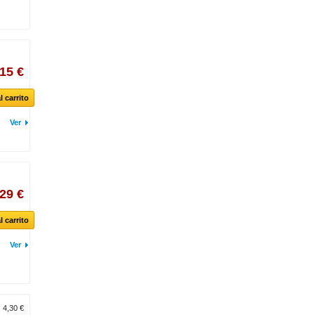
,15 €
l carrito
Ver
,29 €
l carrito
Ver
:
4,30 €