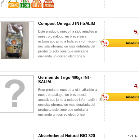
Compost Omega 3 INT-SALIM
5
Este producto nuevo ha sido añadido a
nuestro catálogo, en breve será
actualizado junto a toda su información . Si
Añadir a
necisita información mas detallada del
producto solo tiene que solicitarla
enviando un correo electrónico.
Germen de Trigo 400gr INT-
SALIM
4
Este producto nuevo ha sido añadido a
nuestro catálogo, en breve será
Añadir a
actualizado junto a toda su información . Si
necisita información mas detallada del
producto solo tiene que solicitarla
enviando un correo electrónico.
Alcachofas al Natural BIO 320
P.V.P.R.