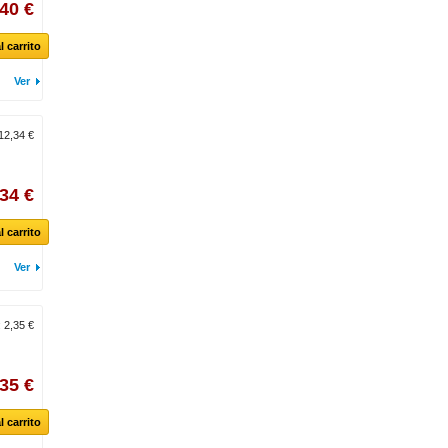
,40 €
l carrito
Ver
12,34 €
34 €
l carrito
Ver
:
2,35 €
,35 €
l carrito