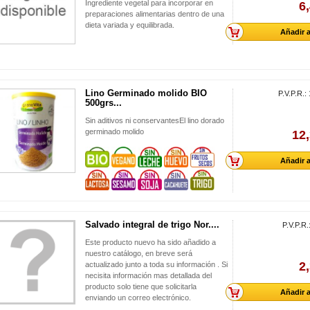
Ingrediente vegetal para incorporar en
6
preparaciones alimentarias dentro de una
dieta variada y equilibrada.
Añadir a
Lino Germinado molido BIO
P.V.P.R.:
500grs...
Sin aditivos ni conservantesEl lino dorado
germinado molido
12,
Añadir a
Salvado integral de trigo Nor....
P.V.P.R.
Este producto nuevo ha sido añadido a
nuestro catálogo, en breve será
2
actualizado junto a toda su información . Si
necisita información mas detallada del
producto solo tiene que solicitarla
Añadir a
enviando un correo electrónico.