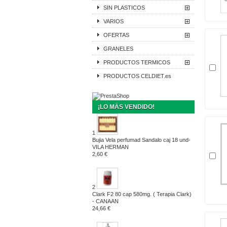
SIN PLASTICOS
VARIOS
OFERTAS
GRANELES
PRODUCTOS TERMICOS
PRODUCTOS CELDIET.es
¡LO MÁS VENDIDO!
1
Bujia Vela perfumad Sandalo caj 18 und-
VILA HERMAN
2,60 €
2
Clark F2 80 cap 580mg. ( Terapia Clark)
- CANAAN
24,66 €