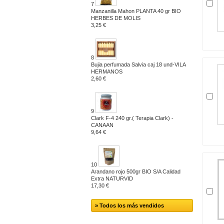
7
Manzanilla Mahon PLANTA 40 gr BIO
HERBES DE MOLIS
3,25 €
8
Bujia perfumada Salvia caj 18 und-VILA
HERMANOS
2,60 €
9
Clark F-4 240 gr.( Terapia Clark) -
CANAAN
9,64 €
10
Arandano rojo 500gr BIO S/A Calidad
Extra NATURVID
17,30 €
» Todos los más vendidos