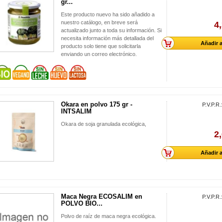
gr...
Este producto nuevo ha sido añadido a
nuestro catálogo, en breve será
4
actualizado junto a toda su información. Si
necesita información más detallada del
Añadir a
producto solo tiene que solicitarla
enviando un correo electrónico.
Okara en polvo 175 gr -
P.V.P.R.
INTSALIM
Okara de soja granulada ecológica,
2
Añadir a
Maca Negra ECOSALIM en
P.V.P.R.
POLVO BIO...
Polvo de raíz de maca negra ecológica.