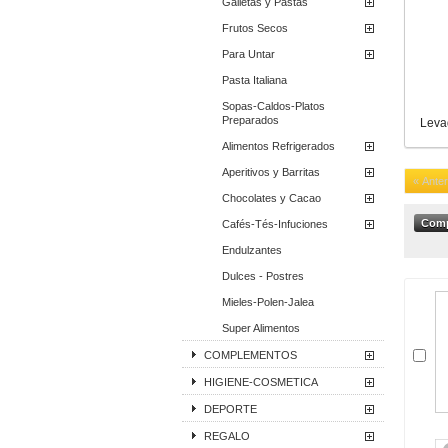
Galletas y Pastas
Frutos Secos
Para Untar
Pasta Italiana
Sopas-Caldos-Platos
Preparados
Levad
Alimentos Refrigerados
Aperitivos y Barritas
« Anter
Chocolates y Cacao
Cafés-Tés-Infuciones
Endulzantes
Dulces - Postres
Mieles-Polen-Jalea
Super Alimentos
COMPLEMENTOS
HIGIENE-COSMETICA
DEPORTE
REGALO