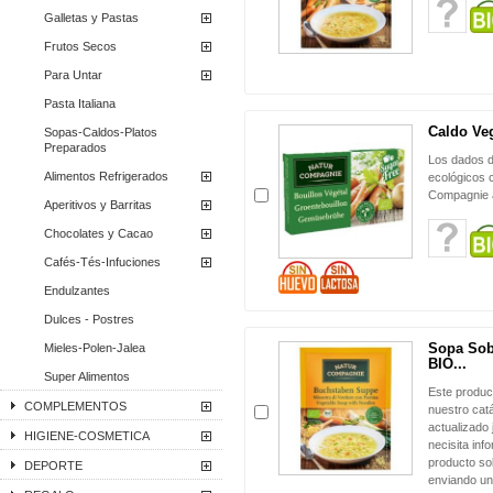
Galletas y Pastas
Frutos Secos
Para Untar
Pasta Italiana
Caldo Veg
Sopas-Caldos-Platos
Preparados
Los dados d
Alimentos Refrigerados
ecológicos 
Compagnie 
Aperitivos y Barritas
Chocolates y Cacao
Cafés-Tés-Infuciones
Endulzantes
Dulces - Postres
Sopa Sobr
Mieles-Polen-Jalea
BIO...
Super Alimentos
Este produc
COMPLEMENTOS
nuestro cat
actualizado 
HIGIENE-COSMETICA
necisita inf
producto sol
DEPORTE
enviando un