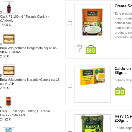
Crema So
3
Este produc
Clark F1 100 ml ( Terapia Clark ) -
nuestro cat
CANAAN
actualizado 
18,00 €
necisita inf
producto sol
enviando un
4
Bujia Vela perfuma Bergamota caj 18 un-
VILA HERMAN
2,60 €
Caldo en 
88gr...
5
Bujia Vela perfuma Naranja+Canela caj 18
cubitos de 
un-VILA H
2,60 €
6
Clark F3 50 caps. 500mg ( Terapia
Clark).- CANAAN
Kesvit S
24,92 €
250gr...
Es una sopa