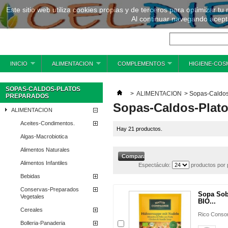
Este sitio web utiliza cookies propias y de terceros para optimizar tu
Al continuar navegando acepta
INICIO
ALIMENTACION
COMPLEMENTOS
HIGIENE-COS
SOPAS-CALDOS-PLATOS
>
ALIMENTACION
>
Sopas-Caldos
PREPARADOS
Sopas-Caldos-Plat
ALIMENTACION
Aceites-Condimentos.
Hay 21 productos.
Algas-Macrobiotica
Alimentos Naturales
Alimentos Infantiles
Espectáculo:
productos por 
Bebidas
Conservas-Preparados
Sopa Sob
Vegetales
BIO...
Cereales
Rico Consom
Bolleria-Panaderia