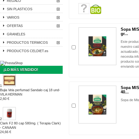
REGALO
SIN PLASTICOS
VARIOS
OFERTAS
Sopa MIS
gr...
GRANELES
Este produc
PRODUCTOS TERMICOS
nuestro cat
PRODUCTOS CELDIET.es
actualizado 
necesita in
producto sol
enviando un
¡LO MÁS VENDIDO!
1
Sopa MIS
Bujia Vela perfumad Sandalo caj 18 und-
40...
VILA HERMAN
2,60 €
Sopa de Mis
2
Clark F2 80 cap 580mg. ( Terapia Clark)
- CANAAN
24,66 €