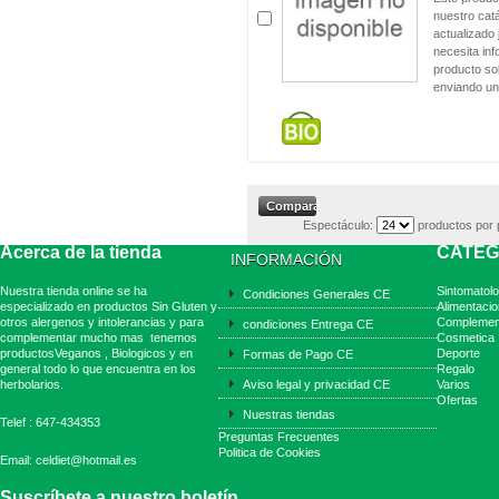
nuestro cat
actualizado 
necesita in
producto sol
enviando un
Espectáculo:
productos por 
Acerca de la tienda
CATEG
INFORMACIÓN
Nuestra tienda online se ha
Sintomatolo
Condiciones Generales CE
especializado en productos Sin Gluten y
Alimentacio
otros alergenos y intolerancias y para
Complemen
condiciones Entrega CE
complementar mucho mas tenemos
Cosmetica
productosVeganos , Biologicos y en
Deporte
Formas de Pago CE
general todo lo que encuentra en los
Regalo
herbolarios.
Aviso legal y privacidad CE
Varios
Ofertas
Nuestras tiendas
Telef : 647-434353
Preguntas Frecuentes
Politica de Cookies
Email: celdiet@hotmail.es
Suscríbete a nuestro boletín