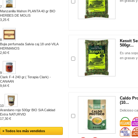
en grasas y 
7
Manzanilla Mahon PLANTA 40 gr BIO
HERBES DE MOLIS
3,25 €
8
Kesvit S
Bujia perfumada Salvia caj 18 und-VILA
500gr...
HERMANOS
2,60 €
Es una sopa
en grasas y 
9
Clark F-4 240 gr.( Terapia Clark) -
CANAAN
9,64 €
Caldo Pr
(10...
10
Arandano rojo 500gr BIO S/A Calidad
Delicioso ca
Extra NATURVID
17,30 €
» Todos los más vendidos