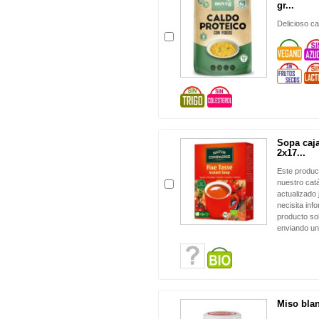
gr...
Delicioso ca
Sopa caj
2x17...
Este produc
nuestro cat
actualizado 
necisita inf
producto sol
enviando un
Miso blan