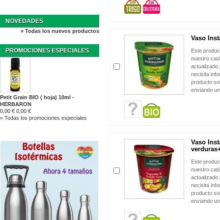
NOVEDADES
» Todas los nuevos productos
Vaso Inst
PROMOCIONES ESPECIALES
Este produc
nuestro cat
actualizado 
necisita inf
producto sol
enviando un
Petit Grain BIO ( hoja) 10ml -
HERBARON
0,00 €
0,00 €
» Todas los promociones especiales
Vaso Inst
verduras+
Este produc
nuestro cat
actualizado 
necisita inf
producto sol
enviando un