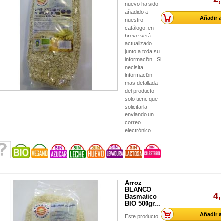
nuevo ha sido
añadido a
Añadir a
nuestro
catálogo, en
breve será
actualizado
junto a toda su
información . Si
necisita
información
mas detallada
del producto
solo tiene que
solicitarla
enviando un
correo
electrónico.
Arroz
BLANCO
4
Basmatico
BIO 500gr...
Añadir a
Este producto