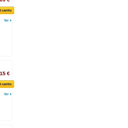
l carrito
Ver
,15 €
l carrito
Ver