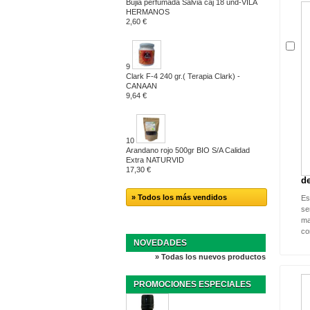
Bujia perfumada Salvia caj 18 und-VILA
HERMANOS
2,60 €
9
Clark F-4 240 gr.( Terapia Clark) -
CANAAN
9,64 €
10
Arandano rojo 500gr BIO S/A Calidad
Extra NATURVID
17,30 €
de
» Todos los más vendidos
Es
se
ma
co
NOVEDADES
» Todas los nuevos productos
PROMOCIONES ESPECIALES