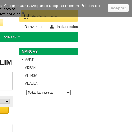
cas. Al continuar navegando aceptas nuestra Política de
aceptar
Ver Carrito:
vacío
Bienvenido
Iniciar sesión
VARIOS
MARCAS
AARTI
ALIM
ADPAN
AHIMSA
AL ALBA