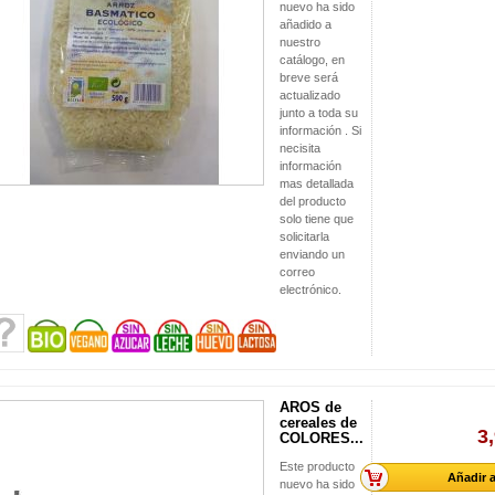
nuevo ha sido
añadido a
nuestro
catálogo, en
breve será
actualizado
junto a toda su
información . Si
necisita
información
mas detallada
del producto
solo tiene que
solicitarla
enviando un
correo
electrónico.
AROS de
cereales de
3
COLORES...
Este producto
Añadir a
nuevo ha sido