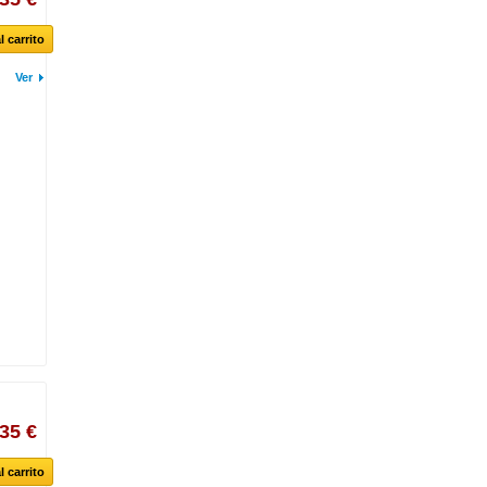
l carrito
Ver
,35 €
l carrito