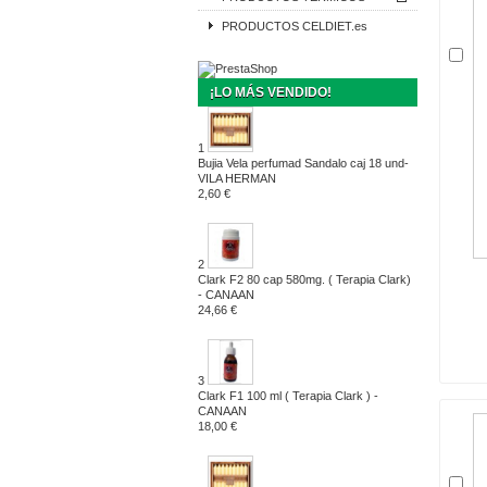
PRODUCTOS CELDIET.es
¡LO MÁS VENDIDO!
1
Bujia Vela perfumad Sandalo caj 18 und-
VILA HERMAN
2,60 €
2
Clark F2 80 cap 580mg. ( Terapia Clark)
- CANAAN
24,66 €
3
Clark F1 100 ml ( Terapia Clark ) -
CANAAN
18,00 €