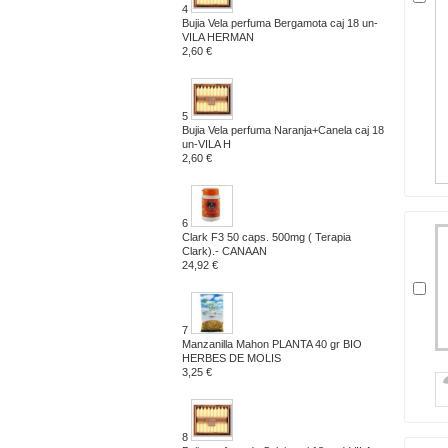
4
Bujia Vela perfuma Bergamota caj 18 un-
VILA HERMAN
2,60 €
5
Bujia Vela perfuma Naranja+Canela caj 18
un-VILA H
2,60 €
6
Clark F3 50 caps. 500mg ( Terapia
Clark).- CANAAN
24,92 €
7
Manzanilla Mahon PLANTA 40 gr BIO
HERBES DE MOLIS
3,25 €
8