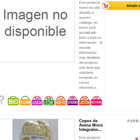
Este producto
Añadir a
nuevo ha sido
añadido a
nuestro
catálogo, en
breve será
actualizado
junto a toda su
información . Si
necisita
información
mas detallada
del producto
solo tiene que
solicitarla
enviando un
correo
electrónico.
Copos de
P.V.P.R.
Avena Minis
Integrales...
Este producto
2