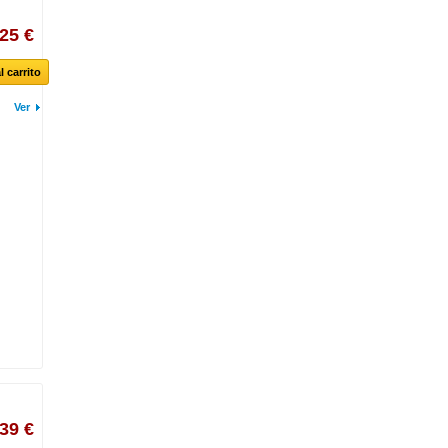
,25 €
l carrito
Ver
,39 €