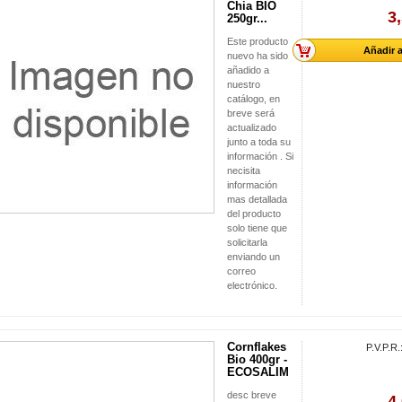
Chia BIO
3
250gr...
Este producto
Añadir a
nuevo ha sido
añadido a
nuestro
catálogo, en
breve será
actualizado
junto a toda su
información . Si
necisita
información
mas detallada
del producto
solo tiene que
solicitarla
enviando un
correo
electrónico.
Cornflakes
P.V.P.R.
Bio 400gr -
ECOSALIM
desc breve
4