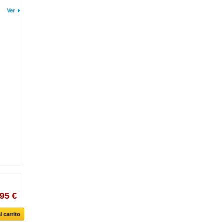
Ver
,95 €
l carrito