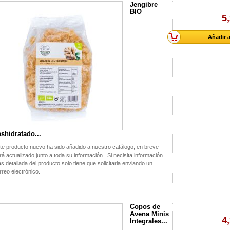
Jengibre
BIO
5
Añadir a
shidratado...
te producto nuevo ha sido añadido a nuestro catálogo, en breve
rá actualizado junto a toda su información . Si necisita información
s detallada del producto solo tiene que solicitarla enviando un
rreo electrónico.
Copos de
Avena Minis
4
Integrales...