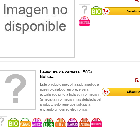
Añadir a
Levadura de cerveza 150Gr
Bolsa...
5
Este producto nuevo ha sido añadido a
nuestro catálogo, en breve será
Añadir a
actualizado junto a toda su información .
Si necisita información mas detallada del
producto solo tiene que solicitarla
enviando un correo electrónico.