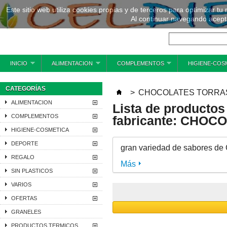
Este sitio web utiliza cookies propias y de terceros para optimizar tu
Al continuar navegando acepta
INICIO
ALIMENTACION
COMPLEMENTOS
HIGIENE-COS
CATEGORÍAS
>
CHOCOLATES TORRA
ALIMENTACION
Lista de productos
COMPLEMENTOS
fabricante: CHO
HIGIENE-COSMETICA
DEPORTE
gran variedad de sabores de C
REGALO
Más
SIN PLASTICOS
VARIOS
OFERTAS
GRANELES
PRODUCTOS TERMICOS