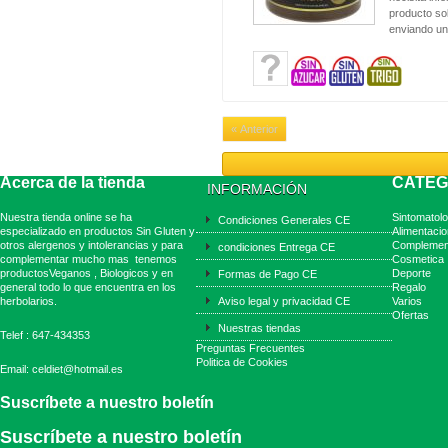
producto sol
enviando un
« Anterior
Acerca de la tienda
CATEG
INFORMACIÓN
Nuestra tienda online se ha
Sintomatolo
Condiciones Generales CE
especializado en productos Sin Gluten y
Alimentacio
otros alergenos y intolerancias y para
Complemen
condiciones Entrega CE
complementar mucho mas tenemos
Cosmetica
productosVeganos , Biologicos y en
Deporte
Formas de Pago CE
general todo lo que encuentra en los
Regalo
herbolarios.
Aviso legal y privacidad CE
Varios
Ofertas
Nuestras tiendas
Telef : 647-434353
Preguntas Frecuentes
Politica de Cookies
Email: celdiet@hotmail.es
Suscríbete a nuestro boletín
Suscríbete a nuestro boletín