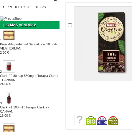
PRODUCTOS CELDIET.es
¡LO MÁS VENDIDO!
1
Bujia Vela perfumad Sandalo caj 18 und-
VILA HERMAN
2,60 €
2
Clark F2 80 cap 580mg. ( Terapia Clark)
- CANAAN
24,66 €
3
Clark F1 100 ml ( Terapia Clark ) -
CANAAN
18,00 €