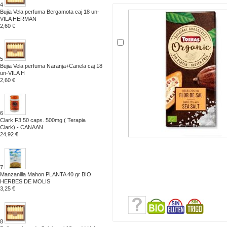
4
Bujia Vela perfuma Bergamota caj 18 un-
VILA HERMAN
2,60 €
5
Bujia Vela perfuma Naranja+Canela caj 18
un-VILA H
2,60 €
6
Clark F3 50 caps. 500mg ( Terapia
Clark).- CANAAN
24,92 €
7
Manzanilla Mahon PLANTA 40 gr BIO
HERBES DE MOLIS
3,25 €
8