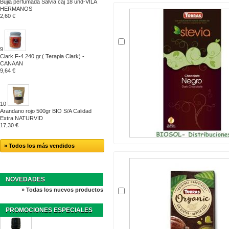
Bujia perfumada Salvia caj 18 und-VILA
HERMANOS
2,60 €
9
Clark F-4 240 gr.( Terapia Clark) -
CANAAN
9,64 €
10
Arandano rojo 500gr BIO S/A Calidad
Extra NATURVID
17,30 €
» Todos los más vendidos
NOVEDADES
» Todas los nuevos productos
PROMOCIONES ESPECIALES