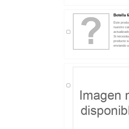
Botella 
Este produ
nuestro ca
actualizado
Si necesita
producto so
enviando u