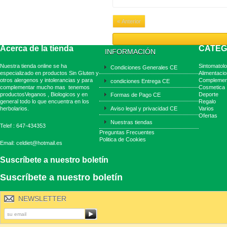
« Anterior
Acerca de la tienda
CATEG
INFORMACIÓN
Nuestra tienda online se ha
Sintomatolo
Condiciones Generales CE
especializado en productos Sin Gluten y
Alimentacio
otros alergenos y intolerancias y para
Complemen
condiciones Entrega CE
complementar mucho mas tenemos
Cosmetica
productosVeganos , Biologicos y en
Deporte
Formas de Pago CE
general todo lo que encuentra en los
Regalo
herbolarios.
Aviso legal y privacidad CE
Varios
Ofertas
Nuestras tiendas
Telef : 647-434353
Preguntas Frecuentes
Politica de Cookies
Email: celdiet@hotmail.es
Suscríbete a nuestro boletín
Suscríbete a nuestro boletín
NEWSLETTER