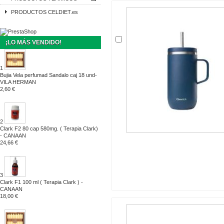
PRODUCTOS CELDIET.es
¡LO MÁS VENDIDO!
1
Bujia Vela perfumad Sandalo caj 18 und-
VILA HERMAN
2,60 €
2
Clark F2 80 cap 580mg. ( Terapia Clark)
- CANAAN
24,66 €
3
Clark F1 100 ml ( Terapia Clark ) -
CANAAN
18,00 €