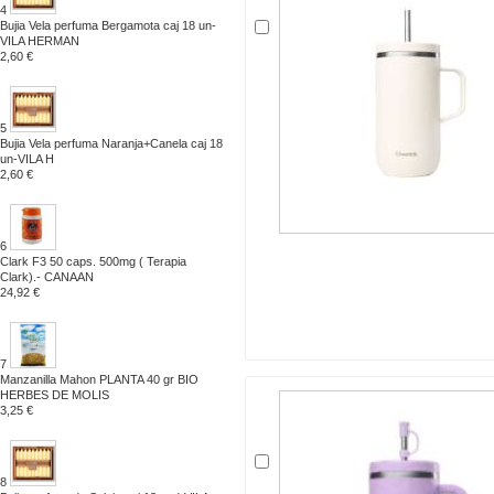
4
Bujia Vela perfuma Bergamota caj 18 un-
VILA HERMAN
2,60 €
5
Bujia Vela perfuma Naranja+Canela caj 18
un-VILA H
2,60 €
6
Clark F3 50 caps. 500mg ( Terapia
Clark).- CANAAN
24,92 €
7
Manzanilla Mahon PLANTA 40 gr BIO
HERBES DE MOLIS
3,25 €
8