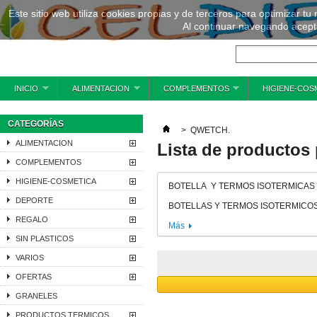
Este sitio web utiliza cookies propias y de terceros para optimizar tu
Al continuar navegando acepta
INICIO
ALIMENTACION
COMPLEMENTOS
HIGIENE-COS
CATEGORÍAS
>
QWETCH.
ALIMENTACION
Lista de productos
COMPLEMENTOS
HIGIENE-COSMETICA
BOTELLA Y TERMOS ISOTERMICAS
DEPORTE
BOTELLAS Y TERMOS ISOTERMICO
REGALO
Más
SIN PLASTICOS
VARIOS
OFERTAS
GRANELES
PRODUCTOS TERMICOS