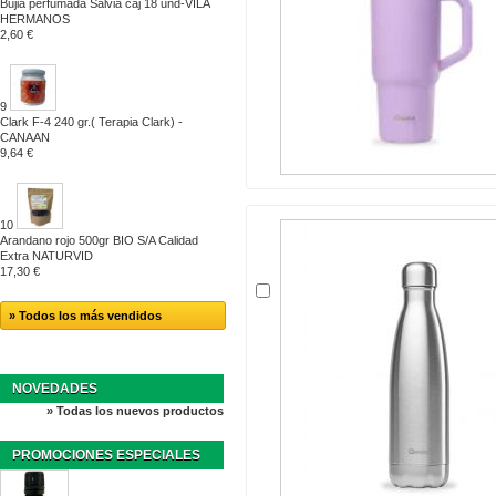
Bujia perfumada Salvia caj 18 und-VILA
HERMANOS
2,60 €
9
Clark F-4 240 gr.( Terapia Clark) -
CANAAN
9,64 €
10
Arandano rojo 500gr BIO S/A Calidad
Extra NATURVID
17,30 €
» Todos los más vendidos
NOVEDADES
» Todas los nuevos productos
PROMOCIONES ESPECIALES