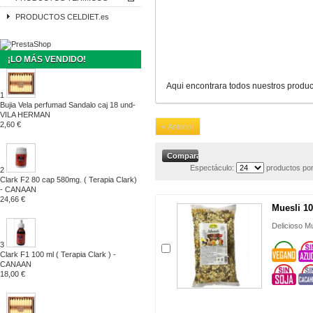
PRODUCTOS CELDIET.es
¡LO MÁS VENDIDO!
Aqui encontrara todos nuestros pro
1
Bujia Vela perfumad Sandalo caj 18 und-
VILA HERMAN
2,60 €
« Anterior
Espectáculo:
productos por
2
Clark F2 80 cap 580mg. ( Terapia Clark)
- CANAAN
24,66 €
Muesli 10 
Delicioso M
3
Clark F1 100 ml ( Terapia Clark ) -
CANAAN
18,00 €