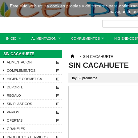
Este sitio web utiliza cookies propias y de terceros para optimizar
navegando ace
INICIO
ALIMENTACION
COMPLEMENTOS
HIGIENE-COS
SIN CACAHUETE
>
SIN CACAHUETE
ALIMENTACION
SIN CACAHUETE
COMPLEMENTOS
Hay 52 productos.
HIGIENE-COSMETICA
DEPORTE
REGALO
SIN PLASTICOS
VARIOS
OFERTAS
GRANELES
PRODUCTOS TERMICOS