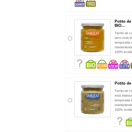
Potito de
BIO...
Tarrito de 
tarro está 
temporada d
manteniendo 
100% ecológ
Potito de
Tarrito de 
está elabor
temporada d
manteniendo 
100% ecológ