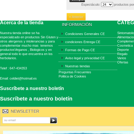
Espectáculo:
productos por
« Anterior
Acerca de la tienda
CATEG
INFORMACIÓN
Nuestra tienda online se ha
Sintomatolo
Condiciones Generales CE
especializado en productos Sin Gluten y
Alimentacio
otros alergenos y intolerancias y para
Complemen
condiciones Entrega CE
complementar mucho mas tenemos
Cosmetica
productosVeganos , Biologicos y en
Deporte
Formas de Pago CE
general todo lo que encuentra en los
Regalo
herbolarios.
Aviso legal y privacidad CE
Varios
Ofertas
Nuestras tiendas
Telef : 647-434353
Preguntas Frecuentes
Politica de Cookies
Email: celdiet@hotmail.es
Suscríbete a nuestro boletín
Suscríbete a nuestro boletín
NEWSLETTER