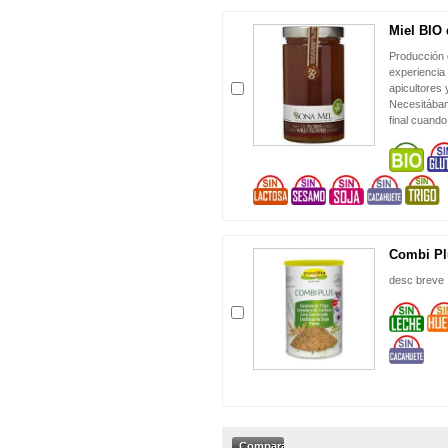
Miel BIO 
Producción 
experiencia
apicultores
Necesitábam
final cuando
Combi Pl
desc breve