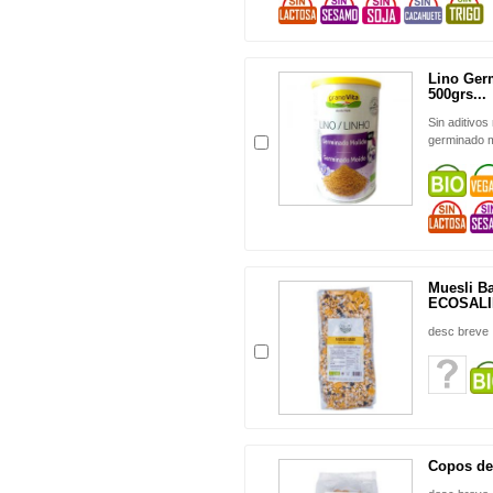
Lino Ger
500grs...
Sin aditivos
germinado m
Muesli Ba
ECOSAL
desc breve
Copos de 