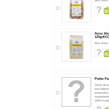
desc breve
Arroz Hi
125grEC
desc breve
Potito Pa
Tarrito de 
está elabor
temporada d
manteniendo 
100% ecológ