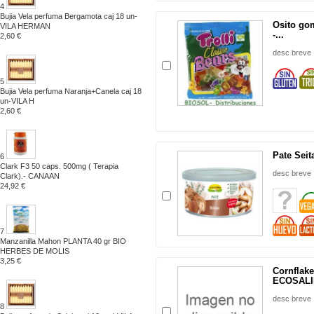
4
Bujia Vela perfuma Bergamota caj 18 un-
Osito go
VILA HERMAN
-...
2,60 €
desc breve
5
Bujia Vela perfuma Naranja+Canela caj 18
un-VILA H
2,60 €
Pate Sei
6
Clark F3 50 caps. 500mg ( Terapia
desc breve
Clark).- CANAAN
24,92 €
7
Manzanilla Mahon PLANTA 40 gr BIO
HERBES DE MOLIS
3,25 €
Cornflake
ECOSAL
desc breve
8