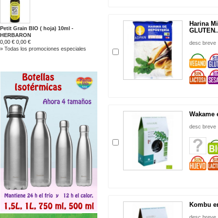
Harina Mi
Petit Grain BIO ( hoja) 10ml -
GLUTEN..
HERBARON
0,00 €
0,00 €
desc breve
» Todas los promociones especiales
Wakame en
desc breve
Kombu en 
desc breve