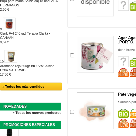
Bujia perfumada Salvia caj 18 und-VILA
HERMANOS
2,60 €
9
Clark F-4 240 gr.( Terapia Clark) -
Agar Aga
CANAAN
.PORTO..
9,64 €
desc breve
10
Arandano rojo 500gr BIO S/A Calidad
Extra NATURVID
17,30 €
» Todos los más vendidos
Pate veget
Sabroso pat
NOVEDADES
» Todas los nuevos productos
PROMOCIONES ESPECIALES