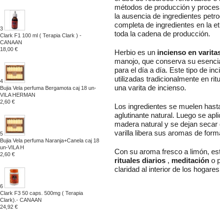
métodos de producción y proces
la ausencia de ingredientes petroq
completa de ingredientes en la eti
3
toda la cadena de producción.
Clark F1 100 ml ( Terapia Clark ) -
CANAAN
18,00 €
Herbio es un
incienso en varita
manojo, que conserva su esencia
para el día a día. Este tipo de i
utilizadas tradicionalmente en rit
4
una varita de incienso.
Bujia Vela perfuma Bergamota caj 18 un-
VILA HERMAN
2,60 €
Los ingredientes se muelen hast
aglutinante natural. Luego se apl
madera natural y se dejan secar 
varilla libera sus aromas de form
5
Bujia Vela perfuma Naranja+Canela caj 18
un-VILA H
Con su aroma fresco a limón, est
2,60 €
rituales diarios
,
meditación
o p
claridad al interior de los hogares
6
Clark F3 50 caps. 500mg ( Terapia
Clark).- CANAAN
24,92 €