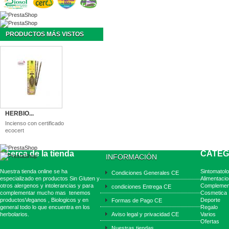
PRODUCTOS MÁS VISTOS
HERBIO...
Incienso con certificado
ecocert
Acerca de la tienda
CATEG
INFORMACIÓN
Nuestra tienda online se ha
Sintomatolo
Condiciones Generales CE
especializado en productos Sin Gluten y
Alimentacio
otros alergenos y intolerancias y para
Complemen
condiciones Entrega CE
complementar mucho mas tenemos
Cosmetica
productosVeganos , Biologicos y en
Deporte
Formas de Pago CE
general todo lo que encuentra en los
Regalo
herbolarios.
Aviso legal y privacidad CE
Varios
Ofertas
Nuestras tiendas