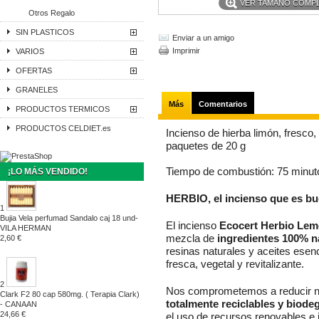
VER TAMAÑO COMP
Otros Regalo
SIN PLASTICOS
Enviar a un amigo
Imprimir
VARIOS
OFERTAS
GRANELES
Más
Comentarios
PRODUCTOS TERMICOS
PRODUCTOS CELDIET.es
Incienso de hierba limón, fresco, 
paquetes de 20 g
Tiempo de combustión: 75 minut
¡LO MÁS VENDIDO!
HERBIO, el incienso que es bue
1
Bujia Vela perfumad Sandalo caj 18 und-
El incienso
Ecocert Herbio Le
VILA HERMAN
mezcla de
ingredientes 100% n
2,60 €
resinas naturales y aceites esenc
fresca, vegetal y revitalizante.
2
Nos comprometemos a reducir n
Clark F2 80 cap 580mg. ( Terapia Clark)
totalmente reciclables y biode
- CANAAN
24,66 €
el uso de recursos renovables e i