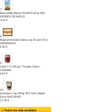
7
Manzanilla Mahon PLANTA 40 gr BIO
HERBES DE MOLIS
3,25 €
8
Bujia perfumada Salvia caj 18 und-VILA
HERMANOS
2,60 €
9
Clark F-4 240 gr.( Terapia Clark) -
CANAAN
9,64 €
10
Arandano rojo 500gr BIO S/A Calidad
Extra NATURVID
17,30 €
» Todos los más vendidos