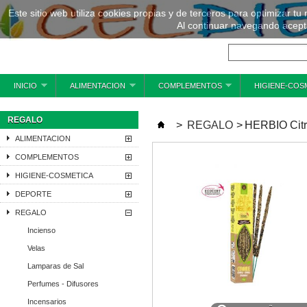
Este sitio web utiliza cookies propias y de terceros para optimizar tu
Al continuar navegando acepta
INICIO
ALIMENTACION
COMPLEMENTOS
HIGIENE-COS
REGALO
>
REGALO
>
HERBIO Citro
ALIMENTACION
COMPLEMENTOS
HIGIENE-COSMETICA
DEPORTE
REGALO
Incienso
Velas
Lamparas de Sal
Perfumes - Difusores
Incensarios