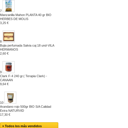
7
Manzanilla Mahon PLANTA 40 gr BIO
HERBES DE MOLIS
3,25 €
8
Bujia perfumada Salvia caj 18 und-VILA
HERMANOS
2,60 €
9
Clark F-4 240 gr.( Terapia Clark) -
CANAAN
9,64 €
10
Arandano rojo 500gr BIO S/A Calidad
Extra NATURVID
17,30 €
» Todos los más vendidos