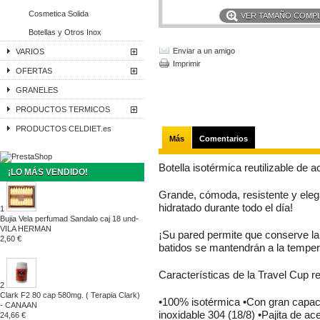
Cosmetica Solida
VER TAMAÑO COMP
Botellas y Otros Inox
Enviar a un amigo
VARIOS
Imprimir
OFERTAS
GRANELES
PRODUCTOS TERMICOS
PRODUCTOS CELDIET.es
Más
Comentarios
Botella isotérmica reutilizable de a
¡LO MÁS VENDIDO!
Grande, cómoda, resistente y eleg
hidratado durante todo el día!
1
Bujia Vela perfumad Sandalo caj 18 und-
VILA HERMAN
¡Su pared permite que conserve la 
2,60 €
batidos se mantendrán a la temper
Características de la Travel Cup re
2
Clark F2 80 cap 580mg. ( Terapia Clark)
•100% isotérmica •Con gran capaci
- CANAAN
inoxidable 304 (18/8) •Pajita de ac
24,66 €