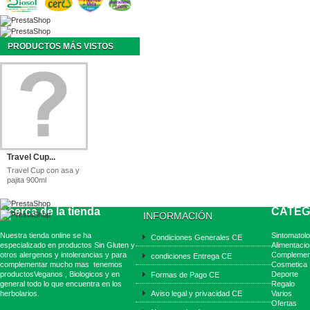
PRODUCTOS MÁS VISTOS
Travel Cup...
Travel Cup con asa y
pajita 900ml
Acerca de la tienda
CATEG
INFORMACIÓN
Nuestra tienda online se ha
Sintomatolo
Condiciones Generales CE
especializado en productos Sin Gluten y
Alimentacio
otros alergenos y intolerancias y para
Complemen
condiciones Entrega CE
complementar mucho mas tenemos
Cosmetica
productosVeganos , Biologicos y en
Deporte
Formas de Pago CE
general todo lo que encuentra en los
Regalo
herbolarios.
Aviso legal y privacidad CE
Varios
Ofertas