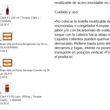
reutilizable de acero inoxidable no
Cuidado y uso:
3
Clark F1 100 ml ( Terapia Clark ) -
•No colocar la botella reutilizable d
CANAAN
18,00 €
microondas o congelador •Limpiar 
jabón y/o con bicarbonato de sodi
seque con la cabeza hacia abajo •
Líquidos calientes pueden quemar: 
4
demasiado. Rellene hasta justo de
Bujia Vela perfuma Bergamota caj 18 un-
VILA HERMAN
derrames y fugas, intente no poner
2,60 €
transporte en posición vertical. •F
el producto.
5
Bujia Vela perfuma Naranja+Canela caj 18
un-VILA H
2,60 €
6
Clark F3 50 caps. 500mg ( Terapia
Clark).- CANAAN
24,92 €