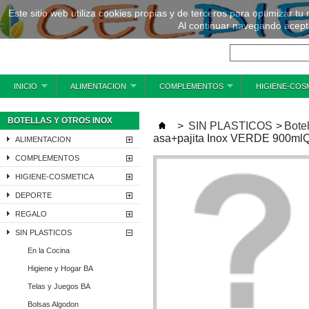
Este sitio web utiliza cookies propias y de terceros para optimizar tu
Al continuar navegando acepta
INICIO
ALIMENTACION
COMPLEMENTOS
HIGIENE-COS
BOTELLAS Y OTROS INOX
>
SIN PLASTICOS
>
Botel
asa+pajita Inox VERDE 900m
ALIMENTACION
COMPLEMENTOS
HIGIENE-COSMETICA
DEPORTE
REGALO
SIN PLASTICOS
En la Cocina
Higiene y Hogar BA
Telas y Juegos BA
Bolsas Algodon