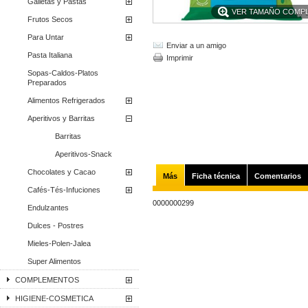
Galletas y Pastas
VER TAMAÑO COMP
Frutos Secos
Para Untar
Enviar a un amigo
Pasta Italiana
Imprimir
Sopas-Caldos-Platos
Preparados
Alimentos Refrigerados
Aperitivos y Barritas
Barritas
Aperitivos-Snack
Chocolates y Cacao
Más
Ficha técnica
Comentarios
Cafés-Tés-Infuciones
0000000299
Endulzantes
Dulces - Postres
Mieles-Polen-Jalea
Super Alimentos
COMPLEMENTOS
HIGIENE-COSMETICA