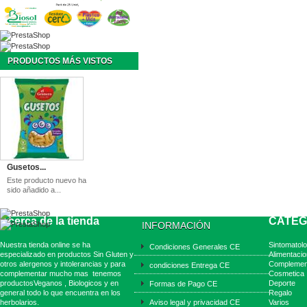
PRODUCTOS MÁS VISTOS
Gusetos...
Este producto nuevo ha
sido añadido a...
Acerca de la tienda
CATEG
INFORMACIÓN
Nuestra tienda online se ha
Sintomatolo
Condiciones Generales CE
especializado en productos Sin Gluten y
Alimentacio
otros alergenos y intolerancias y para
Complemen
condiciones Entrega CE
complementar mucho mas tenemos
Cosmetica
productosVeganos , Biologicos y en
Deporte
Formas de Pago CE
general todo lo que encuentra en los
Regalo
herbolarios.
Aviso legal y privacidad CE
Varios