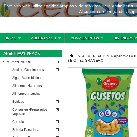
Este sitio web utiliza cookies propias y de terceros para optimizar tu
Al continuar navegando acepta
INICIO
ALIMENTACION
COMPLEMENTOS
HIGIENE-COS
APERITIVOS-SNACK
>
ALIMENTACION
>
Aperitivos y B
) BIO - EL GRANERO
ALIMENTACION
Aceites-Condimentos.
Algas-Macrobiotica
Alimentos Naturales
Alimentos Infantiles
Bebidas
Conservas-Preparados
Vegetales
Cereales
Bolleria-Panaderia