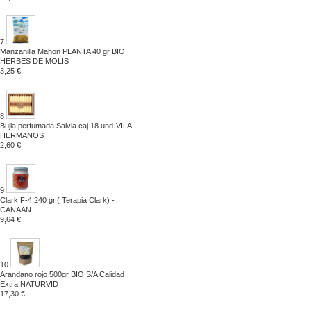
7
Manzanilla Mahon PLANTA 40 gr BIO
HERBES DE MOLIS
3,25 €
8
Bujia perfumada Salvia caj 18 und-VILA
HERMANOS
2,60 €
9
Clark F-4 240 gr.( Terapia Clark) -
CANAAN
9,64 €
10
Arandano rojo 500gr BIO S/A Calidad
Extra NATURVID
17,30 €