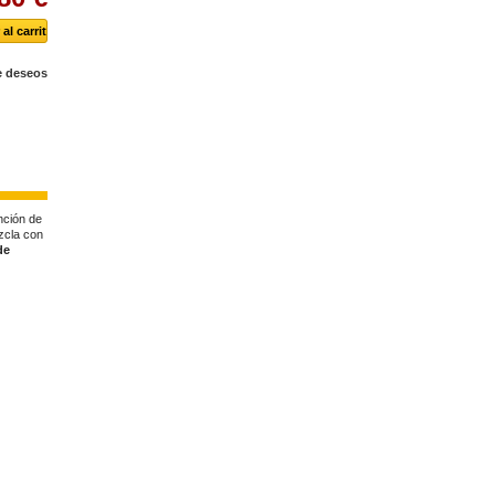
de deseos
nción de
zcla con
de