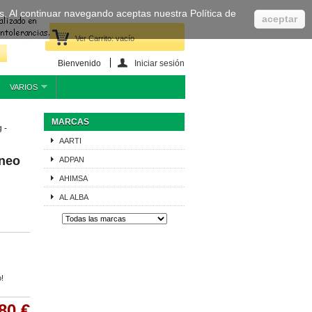
cas. Al continuar navegando aceptas nuestra Política de
aceptar
Ver Carrito:
vacío
Bienvenido
Iniciar sesión
VARIOS
MARCAS
 -
AARTI
áneo
ADPAN
AHIMSA
AL ALBA
o!
80 €