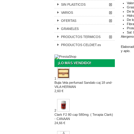
Valo
SIN PLASTICOS
Gras
De l
VARIOS
Hidr
De l
OFERTAS
Fibra
Prot
GRANELES
Sal: 
Alergeno
PRODUCTOS TERMICOS
PRODUCTOS CELDIET.es
Elaborado
y apio.
¡LO MÁS VENDIDO!
1
Bujia Vela perfumad Sandalo caj 18 und-
VILA HERMAN
2,60 €
2
Clark F2 80 cap 580mg. ( Terapia Clark)
- CANAAN
24,66 €