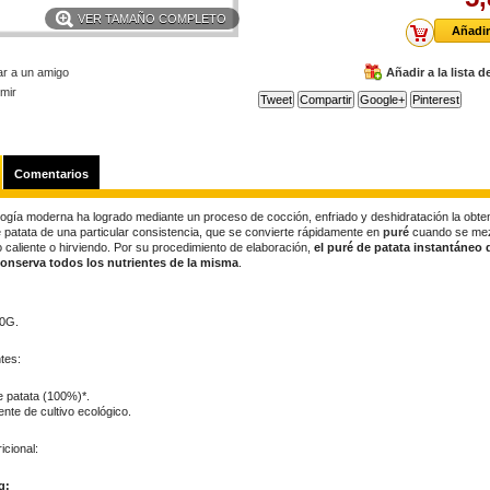
VER TAMAÑO COMPLETO
ar a un amigo
Añadir a la lista 
imir
Tweet
Compartir
Google+
Pinterest
Comentarios
logía moderna ha logrado mediante un proceso de cocción, enfriado y deshidratación la obte
 patata de una particular consistencia, que se convierte rápidamente en
puré
cuando se me
o caliente o hirviendo. Por su procedimiento de elaboración,
el puré de patata instantáneo 
onserva todos los nutrientes de la misma
.
50G.
tes:
 patata (100%)*.
nte de cultivo ecológico.
ricional:
g: