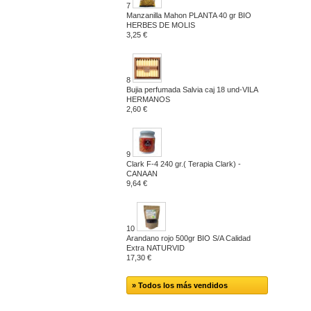
7
Manzanilla Mahon PLANTA 40 gr BIO
HERBES DE MOLIS
3,25 €
8
Bujia perfumada Salvia caj 18 und-VILA
HERMANOS
2,60 €
9
Clark F-4 240 gr.( Terapia Clark) -
CANAAN
9,64 €
10
Arandano rojo 500gr BIO S/A Calidad
Extra NATURVID
17,30 €
» Todos los más vendidos