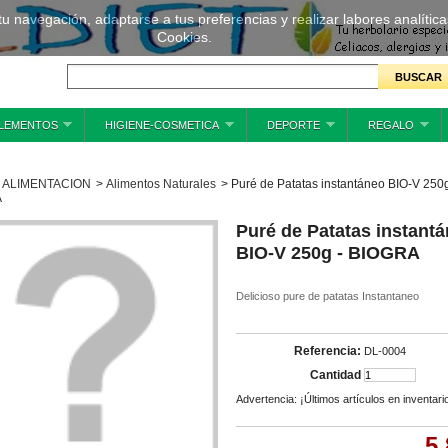
 tu navegación, adaptarse a tus preferencias y realizar labores analíti
Cookies.
LEMENTOS
HIGIENE-COSMETICA
DEPORTE
REGALO
ALIMENTACION
>
Alimentos Naturales
>
Puré de Patatas instantáneo BIO-V 250g
A
Puré de Patatas instant
BIO-V 250g - BIOGRA
Delicioso pure de patatas Instantaneo
Referencia:
DL-0004
Cantidad
Advertencia: ¡Últimos artículos en inventari
5,