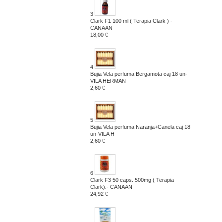
3
Clark F1 100 ml ( Terapia Clark ) -
CANAAN
18,00 €
4
Bujia Vela perfuma Bergamota caj 18 un-
VILA HERMAN
2,60 €
5
Bujia Vela perfuma Naranja+Canela caj 18
un-VILA H
2,60 €
6
Clark F3 50 caps. 500mg ( Terapia
Clark).- CANAAN
24,92 €