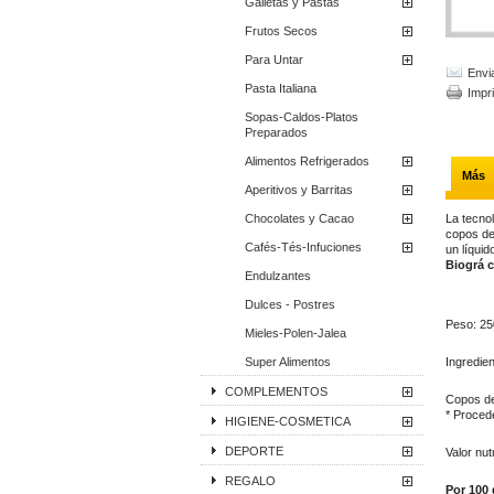
Galletas y Pastas
Frutos Secos
Para Untar
Envi
Pasta Italiana
Impr
Sopas-Caldos-Platos
Preparados
Alimentos Refrigerados
Más
Aperitivos y Barritas
Chocolates y Cacao
La tecno
copos de
Cafés-Tés-Infuciones
un líquid
Biográ c
Endulzantes
Dulces - Postres
Peso: 2
Mieles-Polen-Jalea
Super Alimentos
Ingredien
COMPLEMENTOS
Copos de
* Procede
HIGIENE-COSMETICA
DEPORTE
Valor nut
REGALO
Por 100 