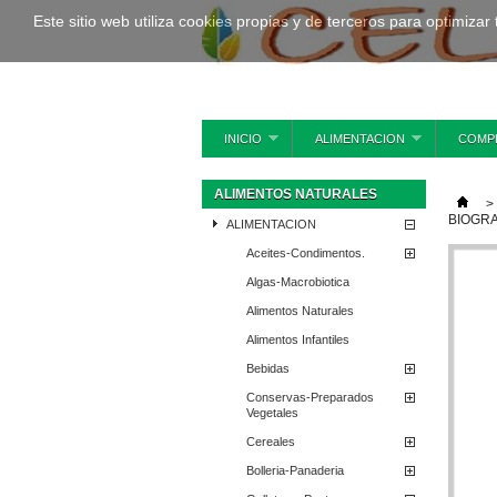
Este sitio web utiliza cookies propias y de terceros para optimizar
INICIO
ALIMENTACION
COMP
ALIMENTOS NATURALES
>
BIOGR
ALIMENTACION
Aceites-Condimentos.
Algas-Macrobiotica
Alimentos Naturales
Alimentos Infantiles
Bebidas
Conservas-Preparados
Vegetales
Cereales
Bolleria-Panaderia