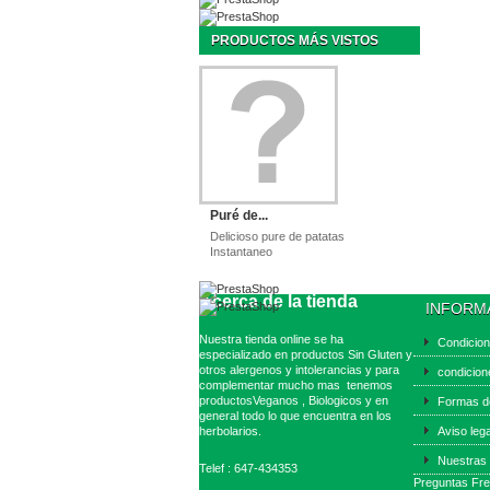
PRODUCTOS MÁS VISTOS
Puré de...
Delicioso pure de patatas
Instantaneo
Acerca de la tienda
INFORM
Nuestra tienda online se ha
Condicio
especializado en productos Sin Gluten y
otros alergenos y intolerancias y para
condicion
complementar mucho mas tenemos
productosVeganos , Biologicos y en
Formas d
general todo lo que encuentra en los
herbolarios.
Aviso leg
Nuestras 
Telef : 647-434353
Preguntas Fr