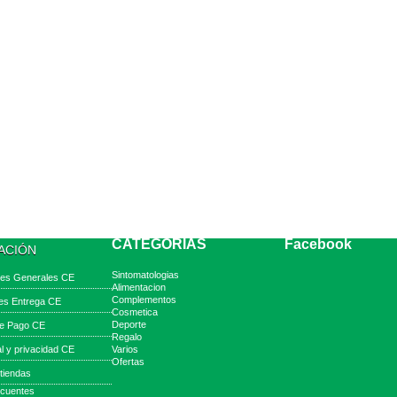
CATEGORIAS
Facebook
ACIÓN
Sintomatologias
nes Generales CE
Alimentacion
Complementos
es Entrega CE
Cosmetica
Deporte
e Pago CE
Regalo
al y privacidad CE
Varios
Ofertas
tiendas
ecuentes