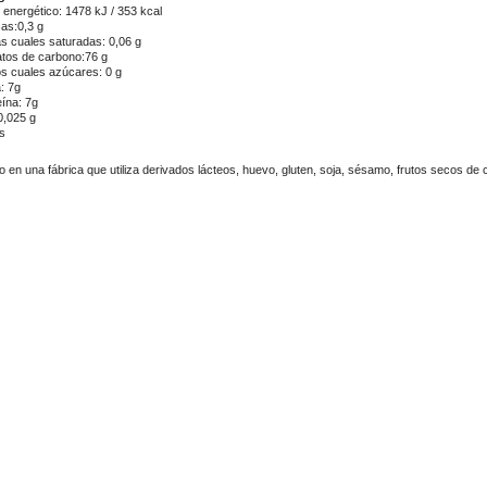
r energético: 1478 kJ / 353 kcal
as:0,3 g
as cuales saturadas: 0,06 g
atos de carbono:76 g
os cuales azúcares: 0 g
: 7g
eína: 7g
0,025 g
s
 en una fábrica que utiliza derivados lácteos, huevo, gluten, soja, sésamo, frutos secos de