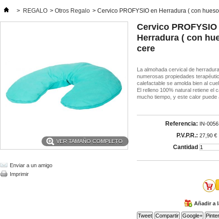
>
REGALO
>
Otros Regalo
>
Cervico PROFYSIO en Herradura ( con hueso
Cervico PROFYSIO
Herradura ( con hu
cere
La almohada cervical de herradura
numerosas propiedades terapéutica
calefactable se amolda bien al cue
El relleno 100% natural retiene el 
mucho tiempo, y este calor puede al
Referencia:
IN-0056
P.V.P.R.:
27,90 €
VER TAMAÑO COMPLETO
Cantidad
Enviar a un amigo
Imprimir
Añadir a 
Tweet
Compartir
Google+
Pinte