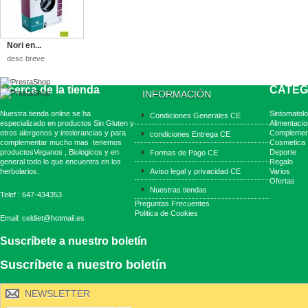
Nori en...
desc breve
Acerca de la tienda
CATEG
INFORMACIÓN
Nuestra tienda online se ha
Sintomatolo
Condiciones Generales CE
especializado en productos Sin Gluten y
Alimentacio
otros alergenos y intolerancias y para
Complemen
condiciones Entrega CE
complementar mucho mas tenemos
Cosmetica
productosVeganos , Biologicos y en
Deporte
Formas de Pago CE
general todo lo que encuentra en los
Regalo
herbolarios.
Aviso legal y privacidad CE
Varios
Ofertas
Nuestras tiendas
Telef : 647-434353
Preguntas Frecuentes
Politica de Cookies
Email: celdiet@hotmail.es
Suscríbete a nuestro boletín
Suscríbete a nuestro boletín
NEWSLETTER