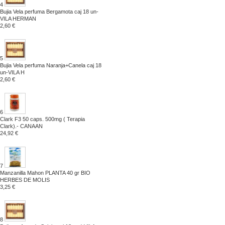
4
Bujia Vela perfuma Bergamota caj 18 un-
VILA HERMAN
2,60 €
5
Bujia Vela perfuma Naranja+Canela caj 18
un-VILA H
2,60 €
6
Clark F3 50 caps. 500mg ( Terapia
Clark).- CANAAN
24,92 €
7
Manzanilla Mahon PLANTA 40 gr BIO
HERBES DE MOLIS
3,25 €
8