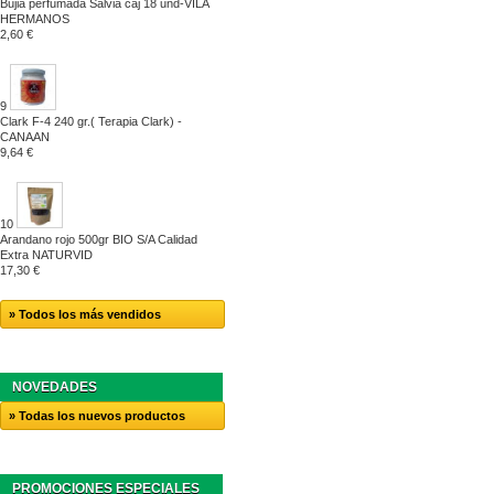
Bujia perfumada Salvia caj 18 und-VILA
HERMANOS
2,60 €
9
Clark F-4 240 gr.( Terapia Clark) -
CANAAN
9,64 €
10
Arandano rojo 500gr BIO S/A Calidad
Extra NATURVID
17,30 €
» Todos los más vendidos
NOVEDADES
» Todas los nuevos productos
PROMOCIONES ESPECIALES