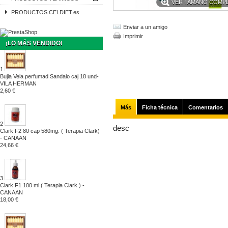
VER TAMAÑO COMP
PRODUCTOS CELDIET.es
Enviar a un amigo
Imprimir
¡LO MÁS VENDIDO!
1
Bujia Vela perfumad Sandalo caj 18 und-
VILA HERMAN
2,60 €
Más
Ficha técnica
Comentarios
2
desc
Clark F2 80 cap 580mg. ( Terapia Clark)
- CANAAN
24,66 €
3
Clark F1 100 ml ( Terapia Clark ) -
CANAAN
18,00 €