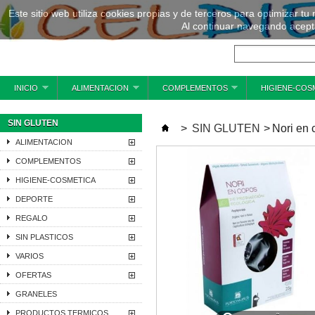
Este sitio web utiliza cookies propias y de terceros para optimizar tu
Al continuar navegando acepta
INICIO
ALIMENTACION
COMPLEMENTOS
HIGIENE-COS
SIN GLUTEN
>
SIN GLUTEN
>
Nori en
ALIMENTACION
COMPLEMENTOS
HIGIENE-COSMETICA
DEPORTE
REGALO
SIN PLASTICOS
VARIOS
OFERTAS
GRANELES
PRODUCTOS TERMICOS