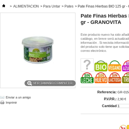
>
ALIMENTACION
>
Para Untar
>
Pates
>
Pate Finas Hierbas BIO 125 gr
Pate Finas Hierbas
gr - GRANOVITA
Este producto nuevo ha sido añadi
catálogo, en breve será actualizad
información . Si necisita informaci
del producto solo tiene que solicit
correo electrónico.
VER TAMAÑO COMPLETO
Referencia:
GR-015
Enviar a un amigo
P.V.P.R.:
2,90 €
Imprimir
Cantidad