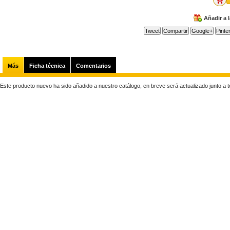
Añadir a 
Tweet
Compartir
Google+
Pinte
Más
Ficha técnica
Comentarios
Este producto nuevo ha sido añadido a nuestro catálogo, en breve será actualizado junto a tod