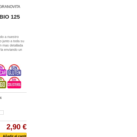
 - GRANOVITA
 BIO 125
do a nuestro
o junto a toda su
ón mas detallada
arla enviando un
4
2,90 €