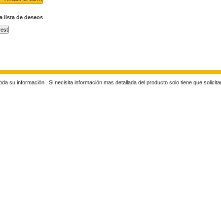
la lista de deseos
rest
a su información . Si necisita información mas detallada del producto solo tiene que solicita