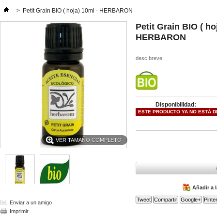
>
Petit Grain BIO ( hoja) 10ml - HERBARON
Petit Grain BIO ( ho
HERBARON
desc breve
Disponibilidad:
ESTE PRODUCTO YA NO ESTÁ D
VER TAMAÑO COMPLETO
Añadir a 
Tweet
Compartir
Google+
Pinte
Enviar a un amigo
Imprimir